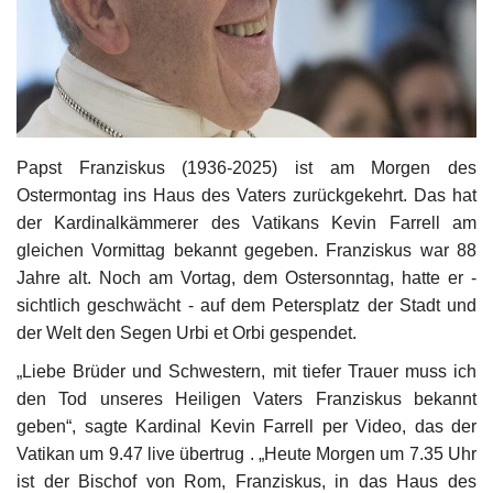
Kultur
Geschichte
Gesundheit
Papst Franziskus (1936-2025) ist am Morgen des
Ostermontag ins Haus des Vaters zurückgekehrt. Das hat
Wirtschaft
der Kardinalkämmerer des Vatikans Kevin Farrell am
gleichen Vormittag bekannt gegeben. Franziskus war 88
Kunst
Jahre alt. Noch am Vortag, dem Ostersonntag, hatte er -
sichtlich geschwächt - auf dem Petersplatz der Stadt und
Sport
der Welt den Segen Urbi et Orbi gespendet.
„Liebe Brüder und Schwestern, mit tiefer Trauer muss ich
Presse
den Tod unseres Heiligen Vaters Franziskus bekannt
geben“, sagte Kardinal Kevin Farrell per Video, das der
Veranstaltungen
Vatikan um 9.47 live übertrug . „Heute Morgen um 7.35 Uhr
ist der Bischof von Rom, Franziskus, in das Haus des
Humor