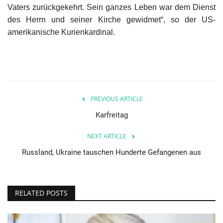
Vaters zurückgekehrt. Sein ganzes Leben war dem Dienst
des Herrn und seiner Kirche gewidmet“, so der US-
Unser Briefkasten
amerikanische Kurienkardinal.
Galerie
Lasst uns erinnern †
Language
PREVIOUS ARTICLE
Karfreitag
Magyar
Deutsch
English
NEXT ARTICLE
Russland, Ukraine tauschen Hunderte Gefangenen aus
RELATED POSTS