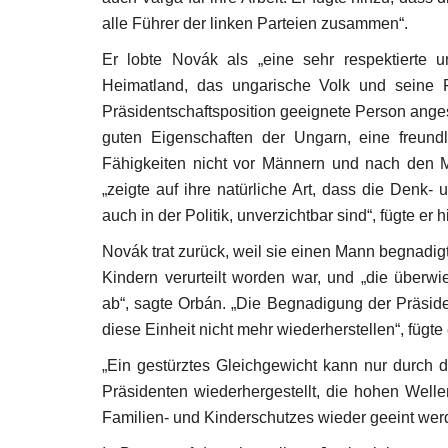
alle Führer der linken Parteien zusammen“.
Er lobte Novák als „eine sehr respektierte u
Heimatland, das ungarische Volk und seine Fa
Präsidentschaftsposition geeignete Person ange
guten Eigenschaften der Ungarn, eine freundli
Fähigkeiten nicht vor Männern und nach den 
Filmklub in Collegium Hungari
„zeigte auf ihre natürliche Art, dass die Denk
Feb 11, 2025
auch in der Politik, unverzichtbar sind“, fügte er h
Novák trat zurück, weil sie einen Mann begnadig
Kindern verurteilt worden war, und „die über
ab“, sagte Orbán. „Die Begnadigung der Präsiden
diese Einheit nicht mehr wiederherstellen“, fügte 
„
Ein gestürztes Gleichgewicht kann nur durch 
Präsidenten wiederhergestellt, die hohen Wel
Familien- und Kinderschutzes wieder geeint wer