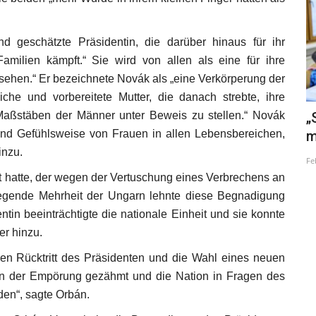
nd geschätzte Präsidentin, die darüber hinaus für ihr
milien kämpft.“ Sie wird von allen als eine für ihre
sehen.“ Er bezeichnete Novák als „eine Verkörperung der
che und vorbereitete Mutter, die danach strebte, ihre
Maßstäben der Männer unter Beweis zu stellen.“ Novák
cumban
9. Mai Europatag
„
- und Gefühlsweise von Frauen in allen Lebensbereichen,
m
May 8, 2021
inzu.
Fe
t hatte, der wegen der Vertuschung eines Verbrechens an
wiegende Mehrheit der Ungarn lehnte diese Begnadigung
tin beeinträchtigte die nationale Einheit und sie konnte
er hinzu.
den Rücktritt des Präsidenten und die Wahl eines neuen
len der Empörung gezähmt und die Nation in Fragen des
den“, sagte Orbán.