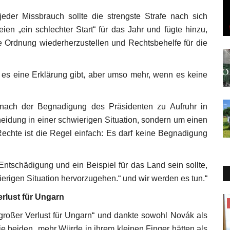
eder Missbrauch sollte die strengste Strafe nach sich
eien „ein schlechter Start“ für das Jahr und fügte hinzu,
e Ordnung wiederherzustellen und Rechtsbehelfe für die
nn es eine Erklärung gibt, aber umso mehr, wenn es keine
nach der Begnadigung des Präsidenten zu Aufruhr in
heidung in einer schwierigen Situation, sondern um einen
echte ist die Regel einfach: Es darf keine Begnadigung
 Entschädigung und ein Beispiel für das Land sein sollte,
ierigen Situation hervorzugehen.“ und wir werden es tun.“
erlust für Ungarn
Europäische Union
n großer Verlust für Ungarn“ und dankte sowohl Novák als
 die beiden „mehr Würde in ihrem kleinen Finger hätten als