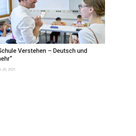
Schule Verstehen – Deutsch und
Verschlepp
ehr“
deutschen M
b 20, 2025
Jan 17, 2024