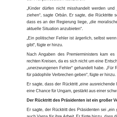
„
Kinder dürfen nicht misshandelt werden und j
ziehen“, sagte Orbán. Er sagte, die Rücktritte s
dass es an der Regierung liege, „die moralisch
aktuelle Situation anzubieten“.
„
Ein politischer Fehler ist ärgerlich, selbst we
gibt“, fügte er hinzu.
Nach Angaben des Premierministers kam es 
rechten Kreisen, da es sich nicht um eine Entsc
„unerzwungenen Fehler“ gehandelt habe. „Für R
für pädophile Verbrechen geben“, fügte er hinzu.
Er sagte, dass der Rücktritt „eine ausreichende
eine Chance für Ungarn, gestärkt aus einer schw
Der Rücktritt des Präsidenten ist ein großer V
Kunst
Er sagte, der Rücktritt des Präsidenten sei „ei
auch Varga für ihre Arbeit. Er fügte hinzu, dass