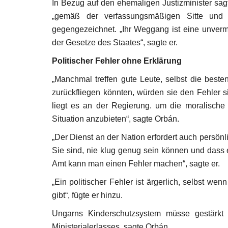
In Bezug auf den ehemaligen Justizminister sa
„gemäß der verfassungsmäßigen Sitte und 
gegengezeichnet. „Ihr Weggang ist eine unver
der Gesetze des Staates“, sagte er.
Politischer Fehler ohne Erklärung
„
Manchmal treffen gute Leute, selbst die beste
zurückfliegen könnten, würden sie den Fehler sic
liegt es an der Regierung. um die moralische
Situation anzubieten“, sagte Orbán.
„
Der Dienst an der Nation erfordert auch persön
Sie sind, nie klug genug sein können und dass e
Amt kann man einen Fehler machen“, sagte er.
„
Ein politischer Fehler ist ärgerlich, selbst we
gibt“, fügte er hinzu.
Ungarns Kinderschutzsystem müsse gestärkt
Ministerialerlasses, sagte Orbán.