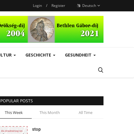
Login
/
Register
Deutsch
ULTUR
GESCHICHTE
GESUNDHEIT
POPULAR POSTS
This Week
This Month
All Time
stop