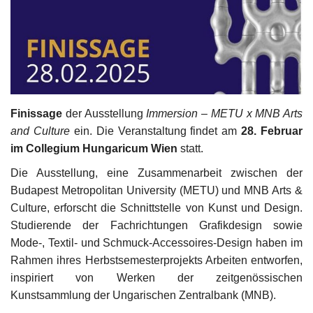
Kultur
Geschichte
Gesundheit
Finissage
der Ausstellung
Immersion – METU x MNB Arts
Wirtschaft
and Culture
ein. Die Veranstaltung findet am
28. Februar
im Collegium Hungaricum Wien
statt.
Kunst
Die Ausstellung, eine Zusammenarbeit zwischen der
Budapest Metropolitan University (METU) und MNB Arts &
Sport
Culture, erforscht die Schnittstelle von Kunst und Design.
Studierende der Fachrichtungen Grafikdesign sowie
Presse
Mode-, Textil- und Schmuck-Accessoires-Design haben im
Rahmen ihres Herbstsemesterprojekts Arbeiten entworfen,
Veranstaltungen
inspiriert von Werken der zeitgenössischen
Kunstsammlung der Ungarischen Zentralbank (MNB).
Humor