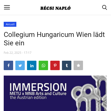
Aktuell
Login
Register
Collegium Hungaricum Wien lädt
Sie ein
Home
Feb 22, 2025 - 17:17
Contact
Aktuell
Gesellschaft
Minderheitenpolitik
Verbandsnachrichten