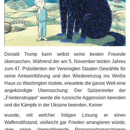
Kultur
Geschichte
Gesundheit
Wirtschaft
Donald Trump kann selbst seine besten Freunde
überraschen. Während der am 5. November letzten Jahres
zum 47. Präsidenten der Vereinigten Staaten Gewählte für
Kunst
seine Amtseinführung und den Wiedereinzug ins Weiße
Haus zu Washington rüstete, erwartete die ganze Welt eine
Sport
angekündigte Überraschung: Der Spitzenreiter der
„Friedenstruppe“ werde die russische Aggression beenden
Presse
und die Kämpfe in der Ukraine beenden. Keiner
Veranstaltungen
wusste, mit welcher listigen Lösung er einen
Waffenstillstand, vielleicht gar Frieden arrangieren würde;
Humor
aber seine überwältigende Propagandamaschinerie