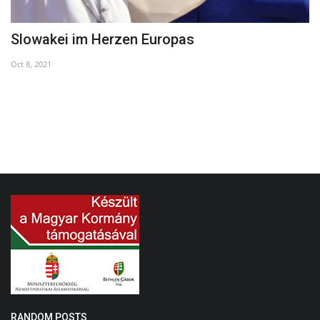
Slowakei im Herzen Europas
D
Oct 8, 2021
Oc
RANDOM POSTS