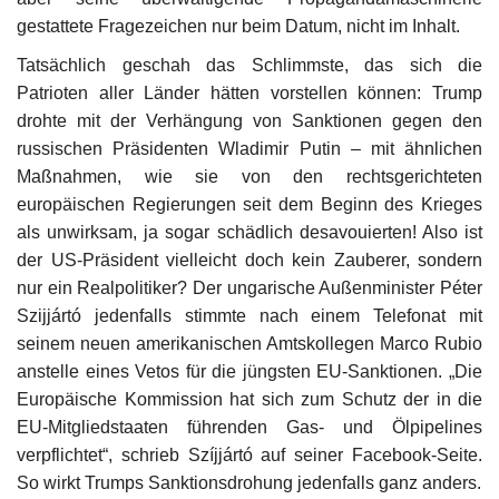
gestattete Fragezeichen nur beim Datum, nicht im Inhalt.
Unser Briefkasten
Tatsächlich geschah das Schlimmste, das sich die
Patrioten aller Länder hätten vorstellen können: Trump
Galerie
drohte mit der Verhängung von Sanktionen gegen den
russischen Präsidenten Wladimir Putin – mit ähnlichen
Lasst uns erinnern †
Maßnahmen, wie sie von den rechtsgerichteten
europäischen Regierungen seit dem Beginn des Krieges
Language
als unwirksam, ja sogar schädlich desavouierten! Also ist
der US-Präsident vielleicht doch kein Zauberer, sondern
Magyar
Deutsch
English
nur ein Realpolitiker? Der ungarische Außenminister Péter
Szijjártó jedenfalls stimmte nach einem Telefonat mit
seinem neuen amerikanischen Amtskollegen Marco Rubio
anstelle eines Vetos für die jüngsten EU-Sanktionen. „Die
Europäische Kommission hat sich zum Schutz der in die
EU-Mitgliedstaaten führenden Gas- und Ölpipelines
verpflichtet“, schrieb Szíjjártó auf seiner Facebook-Seite.
So wirkt Trumps Sanktionsdrohung jedenfalls ganz anders.