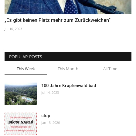
„Es gibt keinen Platz mehr zum Zurückweichen“
Jul 10, 2023
POPULAR POSTS
This Week
This Month
All Time
100 Jahre Krapfenwaldlbad
Jul 14, 2023
stop
Jan 13, 2026