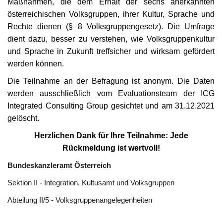
Maßnahmen, die dem Erhalt der sechs anerkannten
österreichischen Volksgruppen, ihrer Kultur, Sprache und
Unser Briefkasten
Rechte dienen (§ 8 Volksgruppengesetz). Die Umfrage
dient dazu, besser zu verstehen, wie Volksgruppenkultur
Galerie
und Sprache in Zukunft treffsicher und wirksam gefördert
werden können.
Lasst uns erinnern †
Die Teilnahme an der Befragung ist anonym. Die Daten
werden ausschließlich vom Evaluationsteam der ICG
Language
Integrated Consulting Group gesichtet und am 31.12.2021
Magyar
Deutsch
English
gelöscht.
Herzlichen Dank für Ihre Teilnahme: Jede
Rückmeldung ist wertvoll!
Bundeskanzleramt Österreich
Sektion II - Integration, Kultusamt und Volksgruppen
Abteilung II/5 - Volksgruppenangelegenheiten