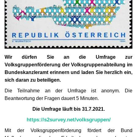
Kultur
Geschichte
Gesundheit
Wirtschaft
Wir dürfen Sie an die Umfrage zur
Volksgruppenförderung der Volksgruppenabteilung im
Bundeskanzleramt erinnern und laden Sie herzlich ein,
Kunst
sich daran zu beteiligen.
Sport
Die Teilnahme an der Umfrage ist anonym. Die
Beantwortung der Fragen dauert 5 Minuten.
Presse
Die Umfrage läuft bis 31.7.2021.
https://s2survey.net/
volksgruppen/
Veranstaltungen
Mit der Volksgruppenförderung fördert der Bund
Humor