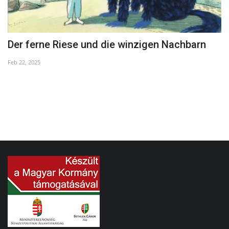
Der ferne Riese und die winzigen Nachbarn
M
W
Feb 22, 2025
Au