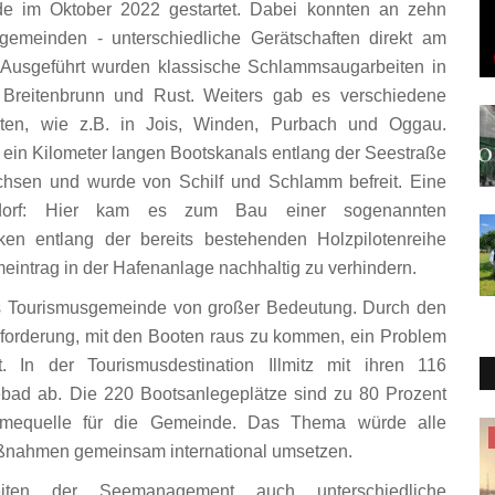
de im Oktober 2022 gestartet. Dabei konnten an zehn
gemeinden - unterschiedliche Gerätschaften direkt am
. Ausgeführt wurden klassische Schlammsaugarbeiten in
f, Breitenbrunn und Rust. Weiters gab es verschiedene
en, wie z.B. in Jois, Winden, Purbach und Oggau.
 ein Kilometer langen Bootskanals entlang der Seestraße
achsen und wurde von Schilf und Schlamm befreit. Eine
sdorf: Hier kam es zum Bau einer sogenannten
en entlang der bereits bestehenden Holzpilotenreihe
meintrag in der Hafenanlage nachhaltig zu verhindern.
 als Tourismusgemeinde von großer Bedeutung. Durch den
sforderung, mit den Booten raus zu kommen, ein Problem
t. In der Tourismusdestination Illmitz mit ihren 116
ebad ab. Die 220 Bootsanlegeplätze sind zu 80 Prozent
ahmequelle für die Gemeinde. Das Thema würde alle
Minderheitenpolitik
ßnahmen gemeinsam international umsetzen.
ten der Seemanagement auch unterschiedliche