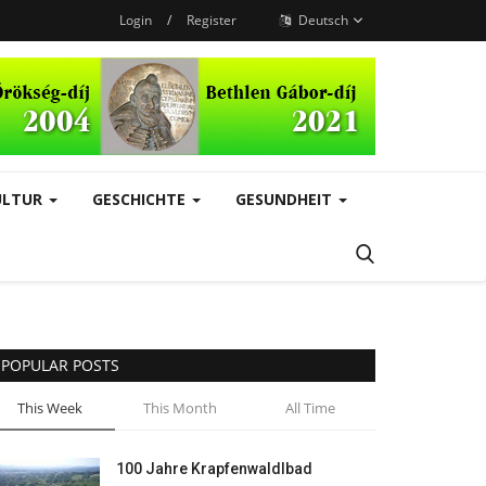
Login
/
Register
Deutsch
ULTUR
GESCHICHTE
GESUNDHEIT
POPULAR POSTS
This Week
This Month
All Time
100 Jahre Krapfenwaldlbad