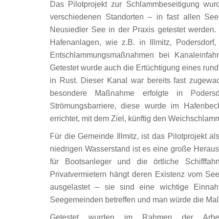
Das Pilotprojekt zur Schlammbeseitigung wur
verschiedenen Standorten – in fast allen See
Neusiedler See in der Praxis getestet werden
Hafenanlagen, wie z.B. in Illmitz, Podersdor
Entschlammungsmaßnahmen bei Kanaleinfahrt
Getestet wurde auch die Ertüchtigung eines rund
in Rust. Dieser Kanal war bereits fast zugew
besondere Maßnahme erfolgte in Poder
Strömungsbarriere, diese wurde im Hafenbeck
errichtet, mit dem Ziel, künftig den Weichschlam
Für d
i
e Gemeinde Illmitz, ist das Pilotprojekt
niedrigen Wasserstand ist es eine große Herau
für Bootsanleger und die örtliche Schifffahr
Privatvermietern hängt deren Existenz vom Se
ausgelastet – sie sind eine wichtige Einn
Lasst uns erinnern †
Seegemeinden betreffen und man würde die Ma
Getestet wurden im Rahmen der Arbei