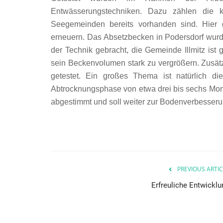
Entwässerungstechniken. Dazu zählen die k
Seegemeinden bereits vorhanden sind. Hier g
erneuern.
D
as Absetzbecken in Podersdorf wurd
der Technik gebracht, die Gemeinde Illmitz ist 
sein Beckenvolumen stark zu vergrößern. Zusä
getestet. Ein großes Thema ist natürlich d
Nóra Szabó
Abtrocknungsphase von etwa drei bis sechs Monat
May 9, 2024
abgestimmt und soll weiter zur Bodenverbesseru
PREVIOUS ARTIC
Erfreuliche Entwicklu