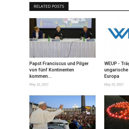
RELATED POSTS
Papst Franciscus und Pilger
WEUP - Träg
von fünf Kontinenten
ungarische 
kommen...
Europa
May 22, 2021
May 25, 2021