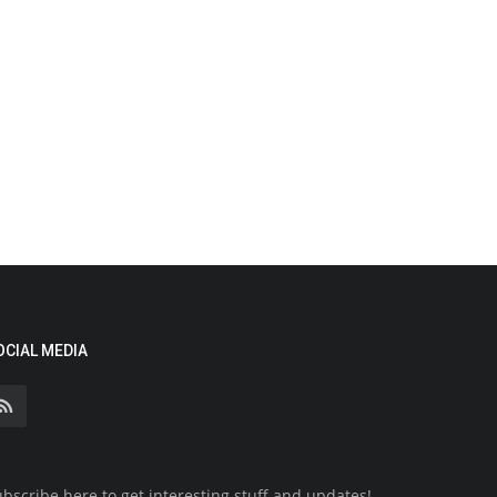
OCIAL MEDIA
bscribe here to get interesting stuff and updates!