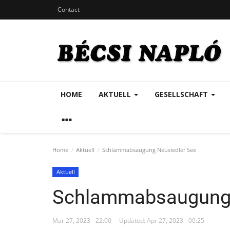
Contact
HOME
AKTUELL
GESELLSCHAFT
Home
Aktuell
Schlammabsaugung Neusiedler See
Aktuell
Schlammabsaugung 
Mar 27, 2023 - 22:00
Updated: Apr 27, 2023 - 00:25