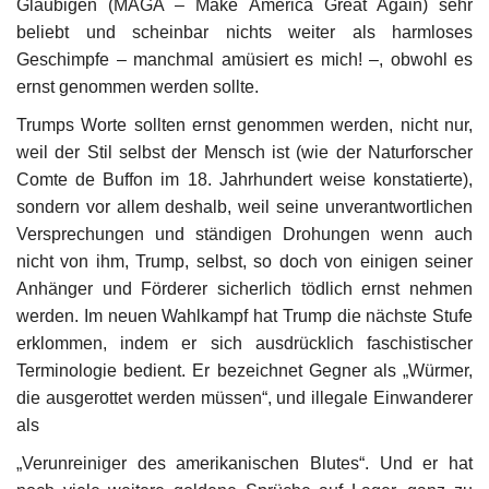
Gläubigen (MAGA – Make America Great Again) sehr
beliebt und scheinbar nichts weiter als harmloses
Unser Briefkasten
Geschimpfe – manchmal amüsiert es mich! –, obwohl es
ernst genommen werden sollte.
Galerie
Trumps Worte sollten ernst genommen werden, nicht nur,
weil der Stil selbst der Mensch ist (wie der Naturforscher
Lasst uns erinnern †
Comte de Buffon im 18. Jahrhundert weise konstatierte),
sondern vor allem deshalb, weil seine unverantwortlichen
Language
Versprechungen und ständigen Drohungen wenn auch
Magyar
Deutsch
English
nicht von ihm, Trump, selbst, so doch von einigen seiner
Anhänger und Förderer sicherlich tödlich ernst nehmen
werden. Im neuen Wahlkampf hat Trump die nächste Stufe
erklommen, indem er sich ausdrücklich faschistischer
Terminologie bedient. Er bezeichnet Gegner als „Würmer,
die ausgerottet werden müssen“, und illegale Einwanderer
als
„Verunreiniger des amerikanischen Blutes“. Und er hat