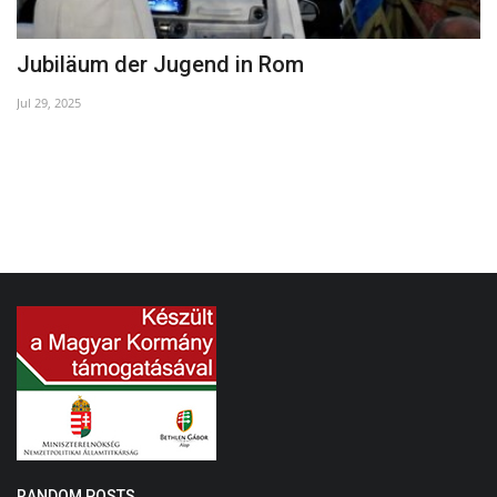
Jubiläum der Jugend in Rom
7
Jul 29, 2025
Ma
RANDOM POSTS