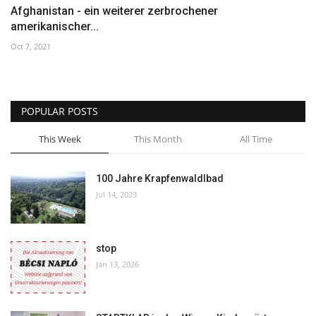
Afghanistan - ein weiterer zerbrochener
amerikanischer...
Oct 7, 2021
POPULAR POSTS
This Week
This Month
All Time
100 Jahre Krapfenwaldlbad
Jul 14, 2023
stop
Jan 13, 2026