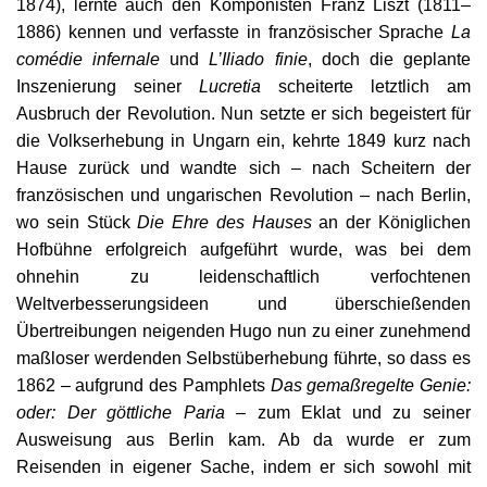
1874), lernte auch den Komponisten Franz Liszt (1811–
1886) kennen und verfasste in französischer Sprache
La
comédie infernale
und
L’Iliado finie
, doch die geplante
Inszenierung seiner
Lucretia
scheiterte letztlich am
Ausbruch der Revolution. Nun setzte er sich begeistert für
die Volkserhebung in Ungarn ein, kehrte 1849 kurz nach
Hause zurück und wandte sich – nach Scheitern der
französischen und ungarischen Revolution – nach Berlin,
wo sein Stück
Die Ehre des Hauses
an der Königlichen
Hofbühne erfolgreich aufgeführt wurde, was bei dem
ohnehin zu leidenschaftlich verfochtenen
Weltverbesserungsideen und überschießenden
Übertreibungen neigenden Hugo nun zu einer zunehmend
maßloser werdenden Selbstüberhebung führte, so dass es
1862 – aufgrund des Pamphlets
Das gemaßregelte Genie:
oder: Der göttliche Paria
– zum Eklat und zu seiner
Ausweisung aus Berlin kam. Ab da wurde er zum
Reisenden in eigener Sache, indem er sich sowohl mit