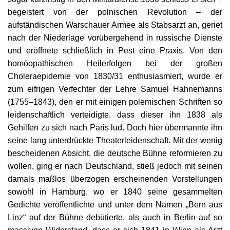
begeistert von der polnischen Revolution – der
Unser Briefkasten
aufständischen Warschauer Armee als Stabsarzt an, geriet
nach der Niederlage vorübergehend in russische Dienste
Galerie
und eröffnete schließlich in Pest eine Praxis. Von den
homöopathischen Heilerfolgen bei der großen
Lasst uns erinnern †
Choleraepidemie von 1830/31 enthusiasmiert, wurde er
zum eifrigen Verfechter der Lehre Samuel Hahnemanns
Language
(1755–1843), den er mit einigen polemischen Schriften so
leidenschaftlich verteidigte, dass dieser ihn 1838 als
Magyar
Deutsch
English
Gehilfen zu sich nach Paris lud. Doch hier übermannte ihn
seine lang unterdrückte Theaterleidenschaft. Mit der wenig
bescheidenen Absicht, die deutsche Bühne reformieren zu
wollen, ging er nach Deutschland, stieß jedoch mit seinen
damals maßlos überzogen erscheinenden Vorstellungen
sowohl in Hamburg, wo er 1840 seine gesammelten
Gedichte veröffentlichte und unter dem Namen „Bern aus
Linz“ auf der Bühne debütierte, als auch in Berlin auf so