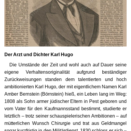
Kultur
Geschichte
Gesundheit
Wirtschaft
Der Arzt und Dichter Karl Hugo
Die Umstände der Zeit und wohl auch auf Dauer seine
Kunst
eigene Verhaltensoriginalität aufgrund beständiger
Zurückweisungen standen dem talentierten und hoch
Sport
ambitionierten Karl Hugo, der mit eigentlichem Namen Karl
Amber Bernstein (Börnstein) hieß, ein Leben lang im Weg:
Presse
1808 als Sohn armer jüdischer Eltern in Pest geboren und
vom Vater für den Kaufmannsstand bestimmt, studierte er
Veranstaltungen
letztlich – trotz seiner schauspielerischen Ambitionen – auf
mütterlichen Wunsch Chirurgie und trat aus Geldmangel
Humor
sogar kurzfristig in den Militärdienst. 1830 schloss er sich –