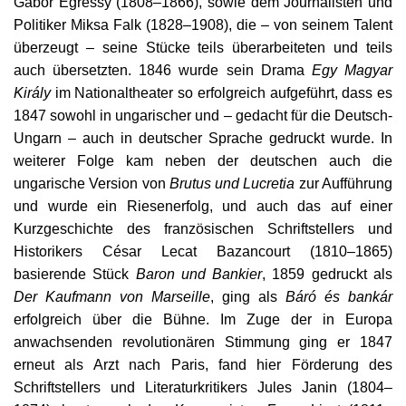
Gábor Egressy (1808–1866), sowie dem Journalisten und
Politiker Miksa Falk (1828–1908), die – von seinem Talent
überzeugt – seine Stücke teils überarbeiteten und teils
auch übersetzten. 1846 wurde sein Drama
Egy Magyar
Király
im Nationaltheater so erfolgreich aufgeführt, dass es
1847 sowohl in ungarischer und – gedacht für die Deutsch-
Ungarn – auch in deutscher Sprache gedruckt wurde. In
weiterer Folge kam neben der deutschen auch die
ungarische Version von
Brutus und Lucretia
zur Aufführung
und wurde ein Riesenerfolg, und auch das auf einer
Kurzgeschichte des französischen Schriftstellers und
Historikers César Lecat Bazancourt (1810–1865)
basierende Stück
Baron und Bankier
, 1859 gedruckt als
Der Kaufmann von Marseille
, ging als
Báró és bankár
erfolgreich über die Bühne. Im Zuge der in Europa
anwachsenden revolutionären Stimmung ging er 1847
erneut als Arzt nach Paris, fand hier Förderung des
Schriftstellers und Literaturkritikers Jules Janin (1804–