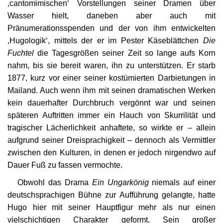
‚cantomimischen‘ Vorstellungen seiner Dramen über
Wasser hielt, daneben aber auch mit
Pränumerationsspenden und der von ihm entwickelten
‚Hugologik‘, mittels der er im Pester Käseblättchen
Die
Fuchtel
die Tagesgrößen seiner Zeit so lange aufs Korn
nahm, bis sie bereit waren, ihn zu unterstützen. Er starb
1877, kurz vor einer seiner kostümierten Darbietungen in
Mailand. Auch wenn ihm mit seinen dramatischen Werken
kein dauerhafter Durchbruch vergönnt war und seinen
späteren Auftritten immer ein Hauch von Skurrilität und
tragischer Lächerlichkeit anhaftete, so wirkte er – allein
aufgrund seiner Dreisprachigkeit – dennoch als Vermittler
zwischen den Kulturen, in denen er jedoch nirgendwo auf
Dauer Fuß zu fassen vermochte.
Obwohl das Drama
Ein Ungarkönig
niemals auf einer
deutschsprachigen Bühne zur Aufführung gelangte, hatte
Hugo hier mit seiner Hauptfigur mehr als nur einen
vielschichtigen Charakter geformt. Sein großer