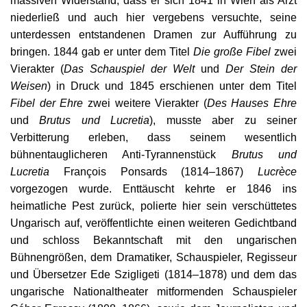
massiven Widerstand, dass er sich 1841 in Wien als Arzt
niederließ und auch hier vergebens versuchte, seine
unterdessen entstandenen Dramen zur Aufführung zu
bringen. 1844 gab er unter dem Titel
Die große Fibel
zwei
Vierakter (
Das Schauspiel der Welt
und
Der Stein der
Weisen
) in Druck und 1845 erschienen unter dem Titel
Fibel der Ehre
zwei weitere Vierakter (
Des Hauses Ehre
und
Brutus und Lucretia
), musste aber zu seiner
Verbitterung erleben, dass seinem wesentlich
bühnentauglicheren Anti-Tyrannenstück
Brutus und
Lucretia
François Ponsards (1814–1867)
Lucrèce
vorgezogen wurde. Enttäuscht kehrte er 1846 ins
heimatliche Pest zurück, polierte hier sein verschüttetes
Ungarisch auf, veröffentlichte einen weiteren Gedichtband
und schloss Bekanntschaft mit den ungarischen
Bühnengrößen, dem Dramatiker, Schauspieler, Regisseur
und Übersetzer Ede Szigligeti (1814–1878) und dem das
ungarische Nationaltheater mitformenden Schauspieler