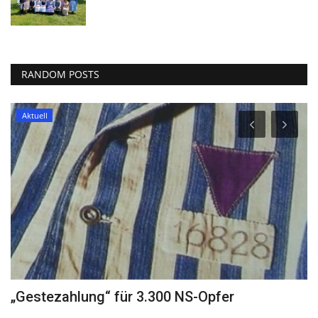
RANDOM POSTS
Aktuell
„Gestezahlung“ für 3.300 NS-Opfer
P
D