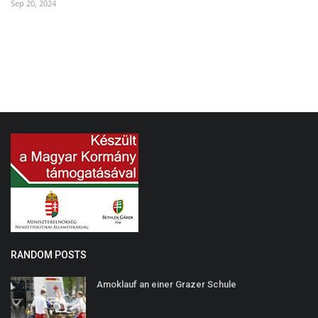
Sep 20, 2024
Ma
RANDOM POSTS
Amoklauf an einer Grazer Schule