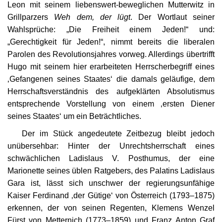
Leon mit seinem liebenswert-beweglichen Mutterwitz in
Grillparzers
Weh dem, der lügt
. Der Wortlaut seiner
Wahlsprüche: „Die Freiheit einem Jeden!“ und:
„Gerechtigkeit für Jeden!“,
nimmt bereits die liberalen
Parolen des Revolutionsjahres vorweg. Allerdings übertrifft
Hugo mit seinem hier erarbeiteten Herrscherbegriff eines
‚Gefangenen seines Staates‘ die damals geläufige, dem
Herrschaftsverständnis des aufgeklärten Absolutismus
entsprechende Vorstellung von einem ‚ersten Diener
seines Staates‘ um ein Beträchtliches.
Der im Stück angedeutete Zeitbezug bleibt jedoch
unübersehbar: Hinter der Unrechtsherrschaft eines
schwächlichen Ladislaus V. Posthumus, der eine
Marionette seines üblen Ratgebers, des Palatins Ladislaus
Gara ist, lässt sich unschwer der regierungsunfähige
Kaiser Ferdinand ‚der Gütige‘ von Österreich (1793–1875)
erkennen, der von seinen Regenten, Klemens Wenzel
Fürst von Metternich (1773–1859) und Franz Anton Graf