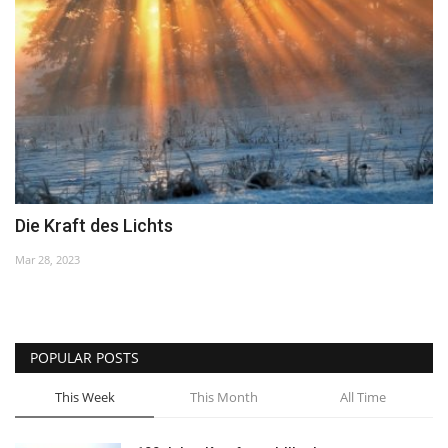
Unser Briefkasten
Galerie
Lasst uns erinnern †
Language
Die Kraft des Lichts
Magyar
Deutsch
English
Mar 28, 2023
POPULAR POSTS
This Week
This Month
All Time