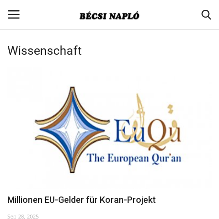
Wissenschaft
Login
Register
Home
Contact
Aktuell
Gesellschaft
Minderheitenpolitik
Millionen EU-Gelder für Koran-Projekt
Verbandsnachrichten
Sep 28, 2025