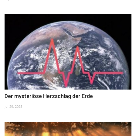
Kultur
Geschichte
Gesundheit
Wirtschaft
Kunst
Sport
Der mysteriöse Herzschlag der Erde
Presse
Jul 29, 2025
Veranstaltungen
Humor