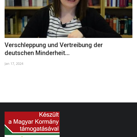
Verschleppung und Vertreibung der
S
deutschen Minderheit...
Oc
Jan 17, 2024