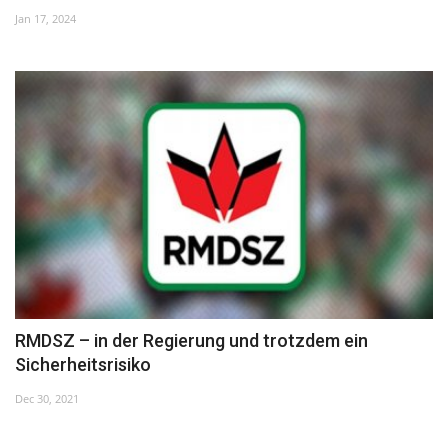
Jan 17, 2024
Kultur
Geschichte
Gesundheit
Wirtschaft
Kunst
Sport
RMDSZ – in der Regierung und trotzdem ein
Presse
Sicherheitsrisiko
Veranstaltungen
Dec 30, 2021
Humor