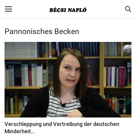
Pannonisches Becken
Login
Register
Home
Contact
Aktuell
Gesellschaft
Minderheitenpolitik
Verschleppung und Vertreibung der deutschen
Minderheit...
Verbandsnachrichten