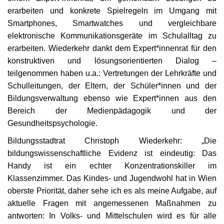
erarbeiten und konkrete Spielregeln im Umgang mit
Unser Briefkasten
Smartphones, Smartwatches und vergleichbare
elektronische Kommunikationsgeräte im Schulalltag zu
Galerie
erarbeiten. Wiederkehr dankt dem Expert*innenrat für den
konstruktiven und lösungsorientierten Dialog –
Lasst uns erinnern †
teilgenommen haben u.a.: Vertretungen der Lehrkräfte und
Schulleitungen, der Eltern, der Schüler*innen und der
Bildungsverwaltung ebenso wie Expert*innen aus den
Language
Bereich der Medienpädagogik und der
Magyar
Deutsch
English
Gesundheitspsychologie.
Bildungsstadtrat Christoph Wiederkehr: „Die
bildungswissenschaftliche Evidenz ist eindeutig: Das
Handy ist ein echter Konzentrationskiller im
Klassenzimmer. Das Kindes- und Jugendwohl hat in Wien
oberste Priorität, daher sehe ich es als meine Aufgabe, auf
aktuelle Fragen mit angemessenen Maßnahmen zu
antworten: In Volks- und Mittelschulen wird es für alle