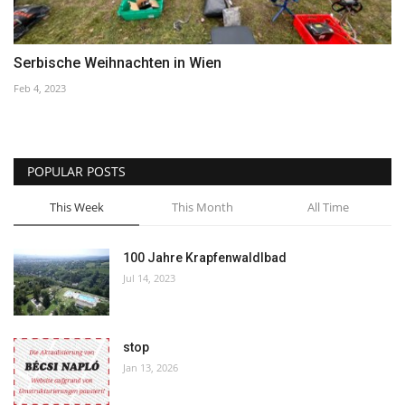
Serbische Weihnachten in Wien
Feb 4, 2023
POPULAR POSTS
This Week
This Month
All Time
100 Jahre Krapfenwaldlbad
Jul 14, 2023
stop
Jan 13, 2026