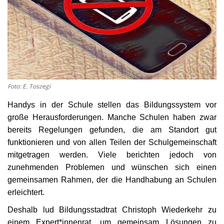
Kultur
Geschichte
Gesundheit
Foto: E. Toszegi
Wirtschaft
Handys in der Schule stellen das Bildungssystem vor
große Herausforderungen. Manche Schulen haben zwar
Kunst
bereits Regelungen gefunden, die am Standort gut
funktionieren und von allen Teilen der Schulgemeinschaft
Sport
mitgetragen werden. Viele berichten jedoch von
zunehmenden Problemen und wünschen sich einen
Presse
gemeinsamen Rahmen, der die Handhabung an Schulen
erleichtert.
Veranstaltungen
Deshalb lud Bildungsstadtrat Christoph Wiederkehr zu
Humor
einem Expert*innenrat, um gemeinsam Lösungen zu