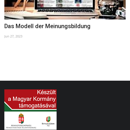
Das Modell der Meinungsbildung
H
Jun 27, 2023
Ma