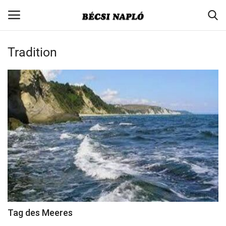
Tradition
Login
Register
Home
Contact
Aktuell
Gesellschaft
Minderheitenpolitik
Tag des Meeres
Verbandsnachrichten