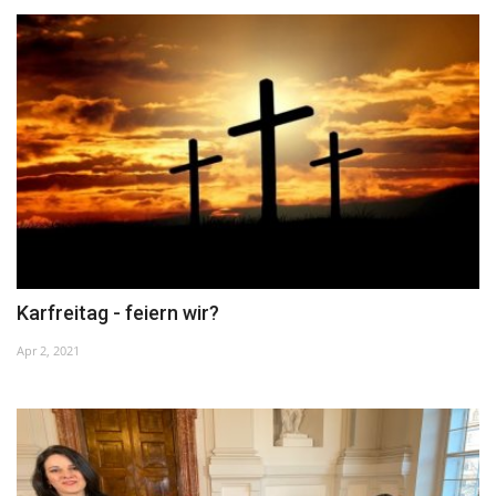
Unser Briefkasten
Galerie
Lasst uns erinnern †
Language
Magyar
Deutsch
English
Karfreitag - feiern wir?
Apr 2, 2021