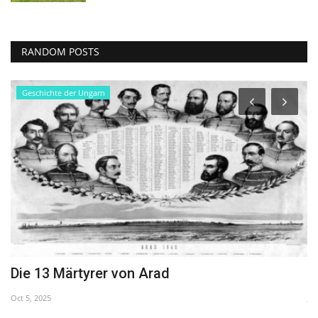
RANDOM POSTS
Geschichte der Ungarn
Die 13 Märtyrer von Arad
T
Oct 5, 2025
Ju