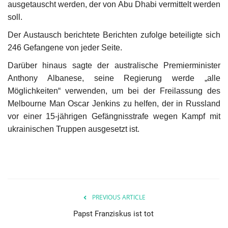
ausgetauscht werden, der von Abu Dhabi vermittelt werden
soll.
Unser Briefkasten
Der Austausch berichtete Berichten zufolge beteiligte sich
246 Gefangene von jeder Seite.
Galerie
Darüber hinaus sagte der australische Premierminister
Lasst uns erinnern †
Anthony Albanese, seine Regierung werde „alle
Möglichkeiten“ verwenden, um bei der Freilassung des
Language
Melbourne Man Oscar Jenkins zu helfen, der in Russland
vor einer 15-jährigen Gefängnisstrafe wegen Kampf mit
Magyar
Deutsch
English
ukrainischen Truppen ausgesetzt ist.
PREVIOUS ARTICLE
Papst Franziskus ist tot