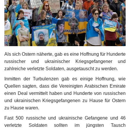
Kultur
Geschichte
Gesundheit
Wirtschaft
Als sich Ostern näherte, gab es eine Hoffnung für Hunderte
russischer und ukrainischer Kriegsgefangener und
zahlreiche verletzte Soldaten, ausgetauscht zu werden.
Kunst
Inmitten der Turbulenzen gab es einige Hoffnung, wie
Sport
Quellen sagten, dass die Vereinigten Arabischen Emirate
einen Deal vermittelt haben und Hunderte von russischen
Presse
und ukrainischen Kriegsgefangenen zu Hause für Ostern
zu Hause waren.
Veranstaltungen
Fast 500 russische und ukrainische Gefangene und 46
verletzte Soldaten sollten im jüngsten Tausch
Humor