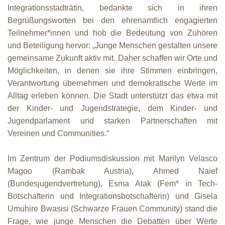
Integrationsstadträtin, bedankte sich in ihren
Begrüßungsworten bei den ehrenamtlich engagierten
Unser Briefkasten
Teilnehmer*innen und hob die Bedeutung von Zuhören
und Beteiligung hervor: „Junge Menschen gestalten unsere
Galerie
gemeinsame Zukunft aktiv mit. Daher schaffen wir Orte und
Möglichkeiten, in denen sie ihre Stimmen einbringen,
Lasst uns erinnern †
Verantwortung übernehmen und demokratische Werte im
Alltag erleben können. Die Stadt unterstützt das etwa mit
Language
der Kinder- und Jugendstrategie, dem Kinder- und
Magyar
Deutsch
English
Jugendparlament und starken Partnerschaften mit
Vereinen und Communities.“
Im Zentrum der Podiumsdiskussion mit Marilyn Velasco
Magoo (Rambak Austria), Ahmed Naief
(Bundesjugendvertretung), Esma Atak (Fem* in Tech-
Botschafterin und Integrationsbotschafterin) und Gisela
Umuhire Bwasisi (Schwarze Frauen Community) stand die
Frage, wie junge Menschen die Debatten über Werte