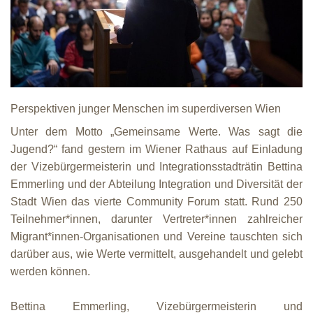
Kultur
Geschichte
Gesundheit
Perspektiven junger Menschen im superdiversen Wien
Wirtschaft
Unter dem Motto „Gemeinsame Werte. Was sagt die
Jugend?“ fand gestern im Wiener Rathaus auf Einladung
Kunst
der Vizebürgermeisterin und Integrationsstadträtin Bettina
Emmerling und der Abteilung Integration und Diversität der
Sport
Stadt Wien das vierte Community Forum statt. Rund 250
Teilnehmer*innen, darunter Vertreter*innen zahlreicher
Migrant*innen-Organisationen und Vereine tauschten sich
Presse
darüber aus, wie Werte vermittelt, ausgehandelt und gelebt
werden können.
Veranstaltungen
Bettina Emmerling, Vizebürgermeisterin und
Humor