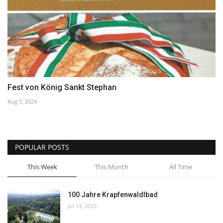
Fest von König Sankt Stephan
Aug 5, 2024
POPULAR POSTS
This Week
This Month
All Time
100 Jahre Krapfenwaldlbad
Jul 14, 2023