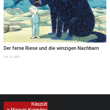
n
Der ferne Riese und die winzigen Nachbarn
P
Feb 22, 2025
Ap