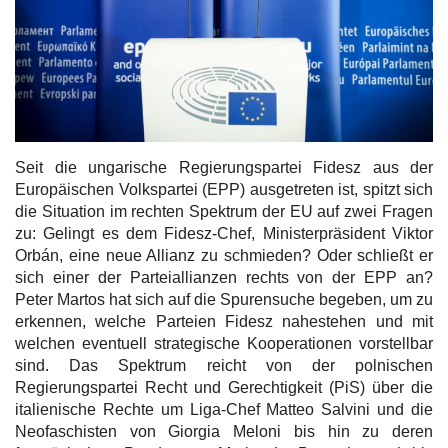
Kultur
Geschichte
Gesundheit
Seit die ungarische Regierungspartei Fidesz aus der
Wirtschaft
Europäischen Volkspartei (EPP) ausgetreten ist, spitzt sich
die Situation im rechten Spektrum der EU auf zwei Fragen
zu: Gelingt es dem Fidesz-Chef, Ministerpräsident Viktor
Kunst
Orbán, eine neue Allianz zu schmieden? Oder schließt er
sich einer der Parteiallianzen rechts von der EPP an?
Sport
Peter Martos hat sich auf die Spurensuche begeben, um zu
erkennen, welche Parteien Fidesz nahestehen und mit
Presse
welchen eventuell strategische Kooperationen vorstellbar
sind. Das Spektrum reicht von der polnischen
Regierungspartei Recht und Gerechtigkeit (PiS) über die
Veranstaltungen
italienische Rechte um Liga-Chef Matteo Salvini und die
Neofaschisten von Giorgia Meloni bis hin zu deren
Humor