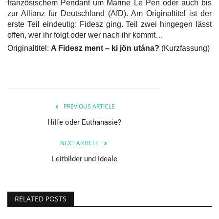
französischem Pendant um Marine Le Pen oder auch bis
zur Allianz für Deutschland (AfD). Am Originaltitel ist der
Unser Briefkasten
erste Teil eindeutig: Fidesz ging. Teil zwei hingegen lässt
offen, wer ihr folgt oder wer nach ihr kommt…
Galerie
Originaltitel:
A Fidesz ment – ki jön utána?
(Kurzfassung)
Lasst uns erinnern †
Language
PREVIOUS ARTICLE
Magyar
Deutsch
English
Hilfe oder Euthanasie?
NEXT ARTICLE
Leitbilder und Ideale
RELATED POSTS