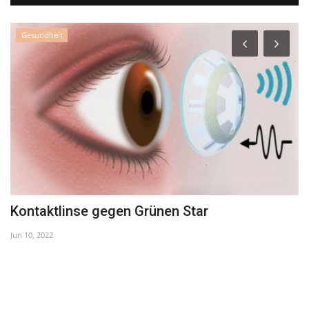
Gesundheit
Kontaktlinse gegen Grünen Star
R
s
Jun 10, 2022
Se