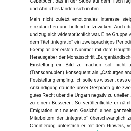
Gebetbuch, das in der Stube auf dem Tisch lag
und Ähnliches fanden sich in ihm.
Mein nicht zuletzt emotionales Interesse stei
einzutauchen und helfend mitzuwirken. Auch die
und zugleich widersprüchlich war. Eine Gruppe
dem Titel „integratio“ ein zweisprachiges Period
50 Jahre versuchter Annäheru
Exemplar der ersten Nummer mit dem Hauptthem
Herausgeber der Monatsschrift „Burgenländisc
May 26, 2025
Einstellung ein Bild zu machen, soll nicht
(Transdanubien) konsequent als „Ostburgenland
Feststellung empfing, ich solle es wissen, dass e
Ankündigung dauerte unser Gespräch gute zwei 
gutes Recht über die Ungarn negativ zu urteilen,
zu einem Besseren. So veröffentlichte er nämli
Emigration mit neuem Gesicht“ einen ganzseit
Mitarbeitern der „integratio“ überschwänglich
Orientierung unterstrich er mit dem Hinweis, v