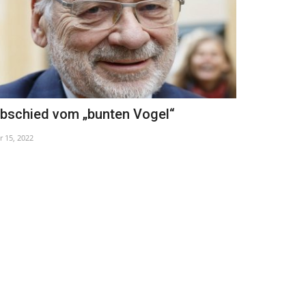
bschied vom „bunten Vogel“
HÜTEN SIE
BETRÜGER
r 15, 2022
Feb 26, 2025