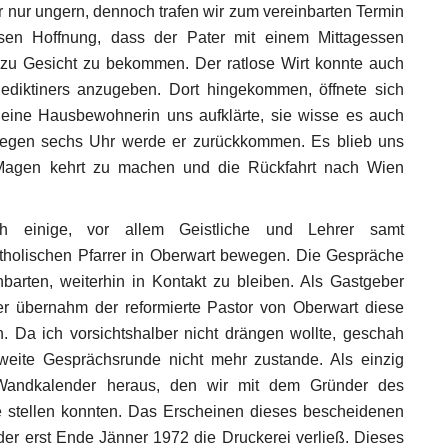
 nur ungern, dennoch trafen wir zum vereinbarten Termin
isen Hoffnung, dass der Pater mit einem Mittagessen
n zu Gesicht zu bekommen. Der ratlose Wirt konnte auch
ediktiners anzugeben. Dort hingekommen, öffnete sich
s eine Hausbewohnerin uns aufklärte, sie wisse es auch
t gegen sechs Uhr werde er zurückkommen. Es blieb uns
em Magen kehrt zu machen und die Rückfahrt nach Wien
 einige, vor allem Geistliche und Lehrer samt
atholischen Pfarrer in Oberwart bewegen. Die Gespräche
barten, weiterhin in Kontakt zu bleiben. Als Gastgeber
ster übernahm der reformierte Pastor von Oberwart diese
. Da ich vorsichtshalber nicht drängen wollte, geschah
weite Gesprächsrunde nicht mehr zustande. Als einzig
r Wandkalender heraus, den wir mit dem Gründer des
e stellen konnten. Das Erscheinen dieses bescheidenen
der erst Ende Jänner 1972 die Druckerei verließ. Dieses