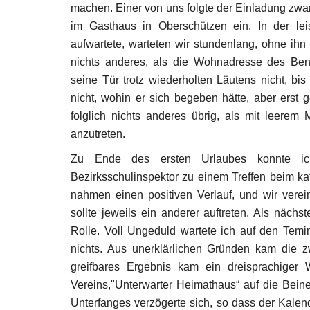
machen. Einer von uns folgte der Einladung zwar
im Gasthaus in Oberschützen ein. In der le
aufwartete, warteten wir stundenlang, ohne ih
nichts anderes, als die Wohnadresse des Ben
seine Tür trotz wiederholten Läutens nicht, bi
nicht, wohin er sich begeben hätte, aber ers
folglich nichts anderes übrig, als mit leer
anzutreten.
Zu Ende des ersten Urlaubes konnte ich
Bezirksschulinspektor zu einem Treffen beim k
nahmen einen positiven Verlauf, und wir verein
sollte jeweils ein anderer auftreten. Als näch
Rolle. Voll Ungeduld wartete ich auf den Temin
nichts. Aus unerklärlichen Gründen kam die z
greifbares Ergebnis kam ein dreisprachige
Vereins,"Unterwarter Heimathaus“ auf die Bein
Unterfanges verzögerte sich, so dass der Kalen