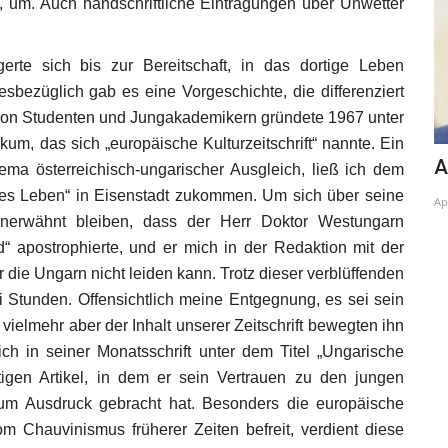
, um. Auch handschriftliche Eintragungen über Unwetter
gerte sich bis zur Bereitschaft, in das dortige Leben
sbezüglich gab es eine Vorgeschichte, die differenziert
 von Studenten und Jungakademikern gründete 1967 unter
ikum, das sich „europäische Kulturzeitschrift“ nannte. Ein
ng
Wie die EU die Landwirtschaft fördert
A
a österreichisch-ungarischer Ausgleich, ließ ich dem
hes Leben“ in Eisenstadt zukommen. Um sich über seine
Jan 9, 2024
Ap
 unerwähnt bleiben, dass der Herr Doktor Westungarn
“ apostrophierte, und er mich in der Redaktion mit der
r die Ungarn nicht leiden kann. Trotz dieser verblüffenden
Stunden. Offensichtlich meine Entgegnung, es sei sein
 vielmehr aber der Inhalt unserer Zeitschrift bewegten ihn
ch in seiner Monatsschrift unter dem Titel „Ungarische
igen Artikel, in dem er sein Vertrauen zu den jungen
 zum Ausdruck gebracht hat. Besonders die europäische
om Chauvinismus früherer Zeiten befreit, verdient diese