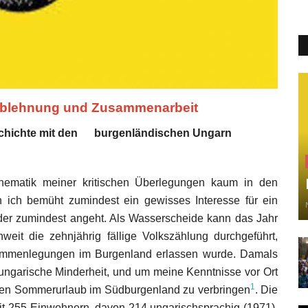
Ablehnung und Zusammenarbeit
schichte mit den burgenländischen Ungarn
Thematik meiner kritischen Überlegungen kaum in den
ch bemüht zumindest ein gewisses Interesse für ein
oder zumindest angeht. Als Wasserscheide kann das Jahr
hweit die zehnjährig fällige Volkszählung durchgeführt,
ammenlegungen im Burgenland erlassen wurde. Damals
e ungarische Minderheit, und um meine Kenntnisse vor Ort
1
, den Sommerurlaub im Südburgenland zu verbringen
. Die
 mit 255 Einwohnern, davon 214 ungarischsprachig (1971),