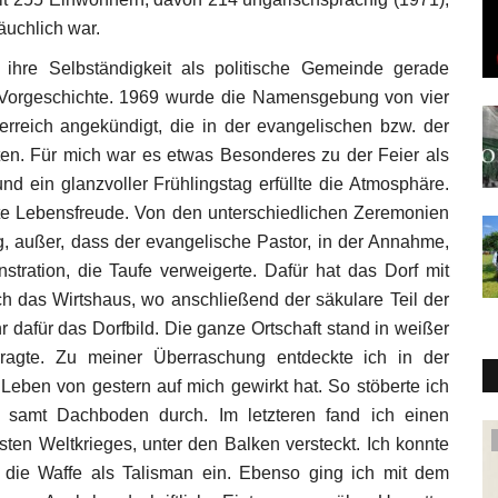
uchlich war.
 ihre Selbständigkeit als politische Gemeinde gerade
he Vorgeschichte. 1969 wurde die Namensgebung von vier
rreich angekündigt, die in der evangelischen bzw. der
lten. Für mich war es etwas Besonderes zu der Feier als
d ein glanzvoller Frühlingstag erfüllte die Atmosphäre.
te Lebensfreude. Von den unterschiedlichen Zeremonien
ung, außer, dass der evangelische Pastor, in der Annahme,
tration, die Taufe verweigerte. Dafür hat das Dorf mit
h das Wirtshaus, wo anschließend der säkulare Teil der
r dafür das Dorfbild. Die ganze Ortschaft stand in weißer
rragte. Zu meiner Überraschung entdeckte ich in der
Leben von gestern auf mich gewirkt hat. So stöberte ich
 samt Dachboden durch. Im letzteren fand ich einen
Wirtschaft
sten Weltkrieges, unter den Balken versteckt. Ich konnte
 die Waffe als Talisman ein. Ebenso ging ich mit dem