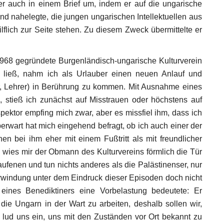
 er auch in einem Brief um, indem er auf die ungarische
 nahelegte, die jungen ungarischen Intellektuellen aus
flich zur Seite stehen. Zu diesem Zweck übermittelte er
1968 gegründete Burgenländisch-ungarische Kulturverein
 ließ, nahm ich als Urlauber einen neuen Anlauf und
er, Lehrer) in Berührung zu kommen. Mit Ausnahme eines
 stieß ich zunächst auf Misstrauen oder höchstens auf
spektor empfing mich zwar, aber es missfiel ihm, dass ich
berwart hat mich eingehend befragt, ob ich auch einer der
n bei ihm eher mit einem Fußtritt als mit freundlicher
 wies mir der Obmann des Kulturvereins förmlich die Tür
enen und tun nichts anderes als die Palästinenser, nur
erwindung unter dem Eindruck dieser Episoden doch nicht
ines Benediktiners eine Vorbelastung bedeutete: Er
die Ungarn in der Wart zu arbeiten, deshalb sollen wir,
r lud uns ein, uns mit den Zuständen vor Ort bekannt zu