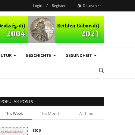
Login
/
Register
Deutsch
ULTUR
GESCHICHTE
GESUNDHEIT
POPULAR POSTS
This Week
This Month
All Time
stop