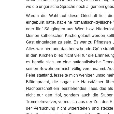
wo die ungarische Sprache noch allgemein gebrä
Warum die Wahl auf diese Ortschaft fiel, die
eingebüßt hatte, hat eine romantisch-idyllisc
oder fünf Säuglingen aus Wien bzw. Niederöste
kleinen katholischen Kirche getauft werden sol
Gast eingeladen zu sein. Es war zu Pfingsten un
Alles war neu und das herrschende Grün strahl
in den Kirchen blieb nicht viel für die Erinner
es handle sich um eine nationalistische Demons
seinen Bewohnern mich völlig vereinnahmt. Auc
Feier stattfand, fesselte mich weniger, umso meh
Blütenpracht, die sogar die Hausdächer übe
Nachbarschaft ein leerstehendes Haus, das als 
nicht nur den Hof, sondern auch die Stuben
Geschichte
Trommelrevolver, vermutlich aus der Zeit des Er
der Versuchung nicht widerstehen und steckte