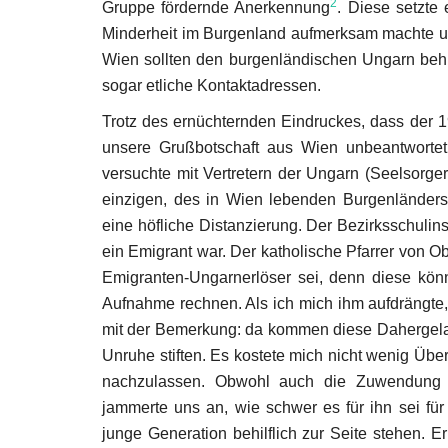
2
Gruppe fördernde Anerkennung
. Diese setzte
Minderheit im Burgenland aufmerksam machte und
Wien sollten den burgenländischen Ungarn behil
sogar etliche Kontaktadressen.
Trotz des ernüchternden Eindruckes, dass der 
unsere Grußbotschaft aus Wien unbeantwortet
versuchte mit Vertretern der Ungarn (Seelsorg
einzigen, des in Wien lebenden Burgenländers,
eine höfliche Distanzierung. Der Bezirksschulin
ein Emigrant war. Der katholische Pfarrer von O
Emigranten-Ungarnerlöser sei, denn diese könne
Aufnahme rechnen. Als ich mich ihm aufdrängte,
mit der Bemerkung: da kommen diese Dahergelauf
Unruhe stiften. Es kostete mich nicht wenig Üb
nachzulassen. Obwohl auch die Zuwendung e
jammerte uns an, wie schwer es für ihn sei für 
junge Generation behilflich zur Seite stehen. E