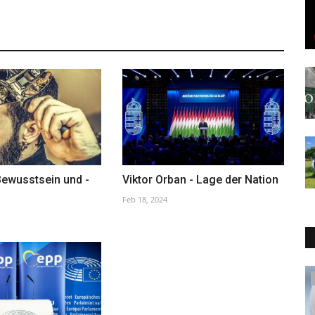
ewusstsein und -
Viktor Orban - Lage der Nation
Feb 18, 2024
Lasst uns erinnern †