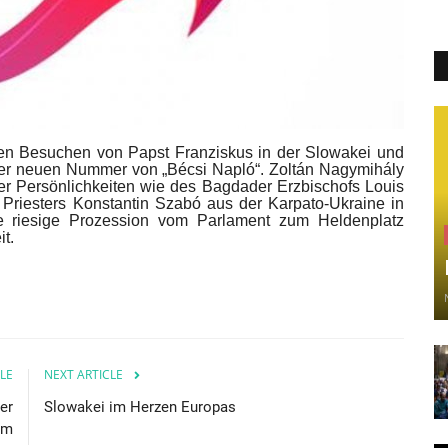
en Besuchen von Papst Franziskus in der Slowakei und
n der neuen Nummer von „Bécsi Napló“. Zoltán Nagymihály
her Persönlichkeiten wie des Bagdader Erzbischofs Louis
Priesters Konstantin Szabó aus der Karpato-Ukraine in
ie riesige Prozession vom Parlament zum Heldenplatz
t.
LE
NEXT ARTICLE
er
Slowakei im Herzen Europas
um