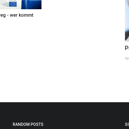
weg - wer kommt
Nóra Szabó
P
May 9, 2024
Ap
RANDOM POSTS
S