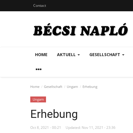
Contact
HOME
AKTUELL
GESELLSCHAFT
Home
Gesellschaft
Ungarn
Erhebung
Ungarn
Erhebung
Oct 8, 2021 - 00:21
Updated: Nov 11, 2021 - 23:36