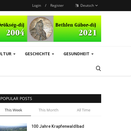
Login
/
Register
Deutsch
ULTUR
GESCHICHTE
GESUNDHEIT
POPULAR POSTS
This Week
This Month
All Time
100 Jahre Krapfenwaldlbad