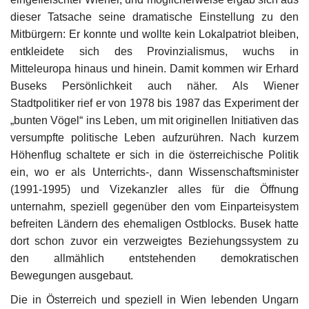
dieser Tatsache seine dramatische Einstellung zu den
Unser Briefkasten
Mitbürgern: Er konnte und wollte kein Lokalpatriot bleiben,
entkleidete sich des Provinzialismus, wuchs in
Galerie
Mitteleuropa hinaus und hinein. Damit kommen wir Erhard
Buseks Persönlichkeit auch näher. Als Wiener
Lasst uns erinnern †
Stadtpolitiker rief er von 1978 bis 1987 das Experiment der
„bunten Vögel“ ins Leben, um mit originellen Initiativen das
Language
versumpfte politische Leben aufzurühren. Nach kurzem
Höhenflug schaltete er sich in die österreichische Politik
Magyar
Deutsch
English
ein, wo er als Unterrichts-, dann Wissenschaftsminister
(1991-1995) und Vizekanzler alles für die Öffnung
unternahm, speziell gegenüber den vom Einparteisystem
befreiten Ländern des ehemaligen Ostblocks. Busek hatte
dort schon zuvor ein verzweigtes Beziehungssystem zu
den allmählich entstehenden demokratischen
Bewegungen ausgebaut.
Die in Österreich und speziell in Wien lebenden Ungarn