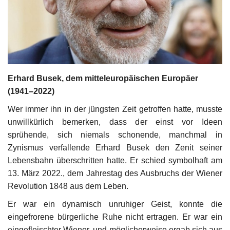
Kultur
Geschichte
Gesundheit
Erhard Busek,
dem mitteleuropäischen Europäer
(1941–2022)
Wirtschaft
Wer immer ihn in der jüngsten Zeit getroffen hatte, musste
Kunst
unwillkürlich bemerken, dass der einst vor Ideen
sprühende, sich niemals schonende, manchmal in
Zynismus verfallende Erhard Busek den Zenit seiner
Sport
Lebensbahn überschritten hatte. Er schied symbolhaft am
13. März 2022., dem Jahrestag des Ausbruchs der Wiener
Presse
Revolution 1848 aus dem Leben.
Veranstaltungen
Er war ein dynamisch unruhiger Geist, konnte die
eingefrorene bürgerliche Ruhe nicht ertragen. Er war ein
Humor
eingefleischter Wiener, und möglicherweise ergab sich aus