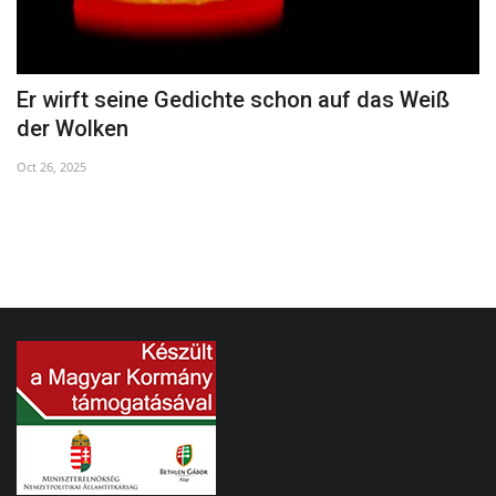
Er wirft seine Gedichte schon auf das Weiß
B
der Wolken
Oc
Oct 26, 2025