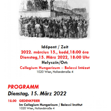
Unser Briefkasten
Galerie
Lasst uns erinnern †
Language
Magyar
Deutsch
English