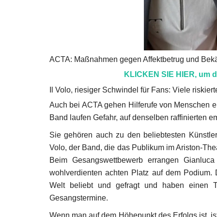
ACTA: Maßnahmen gegen Affektbetrug und Bekäm
KLICKEN SIE HIER, um d
Pariser Finanzgipfel
Il Volo, riesiger Schwindel für Fans: Viele riskiert
Jun 27, 2023
Auch bei ACTA gehen Hilferufe von Menschen ei
Band laufen Gefahr, auf denselben raffinierten e
Sie gehören auch zu den beliebtesten Künstler
Volo, der Band, die das Publikum im Ariston-The
Beim Gesangswettbewerb errangen Gianluca 
wohlverdienten achten Platz auf dem Podium. 
Welt beliebt und gefragt und haben einen T
Gesangstermine.
Wenn man auf dem Höhepunkt des Erfolgs ist, is