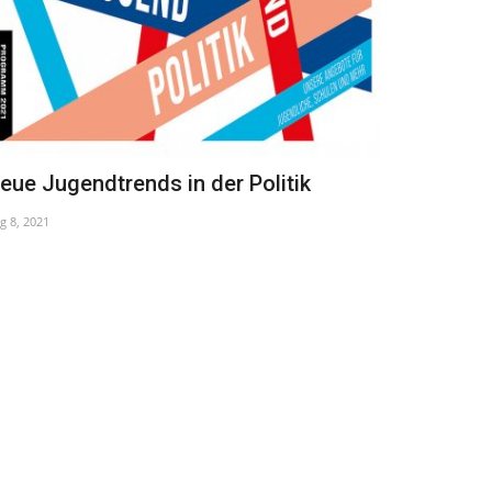
eue Jugendtrends in der Politik
Ungarische
g 8, 2021
Mar 7, 2022