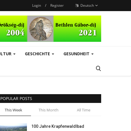
Login
/
Register
Deutsch
ULTUR
GESCHICHTE
GESUNDHEIT
POPULAR POSTS
This Week
This Month
All Time
100 Jahre Krapfenwaldlbad