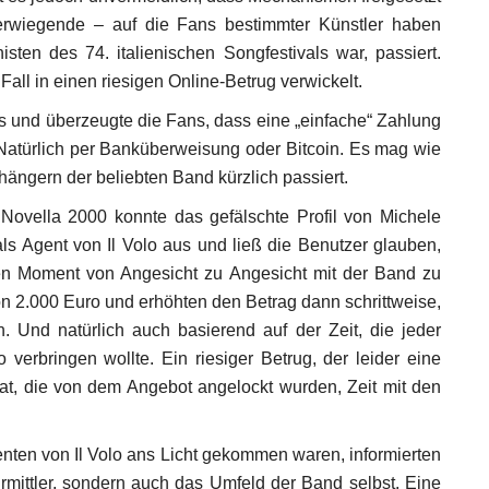
rwiegende – auf die Fans bestimmter Künstler haben
ten des 74. italienischen Songfestivals war, passiert.
all in einen riesigen Online-Betrug verwickelt.
aus und überzeugte die Fans, dass eine „einfache“ Zahlung
 Natürlich per Banküberweisung oder Bitcoin. Es mag wie
nhängern der beliebten Band kürzlich passiert.
 Novella 2000 konnte das gefälschte Profil von Michele
 als Agent von Il Volo aus und ließ die Benutzer glauben,
nen Moment von Angesicht zu Angesicht mit der Band zu
 2.000 Euro und erhöhten den Betrag dann schrittweise,
. Und natürlich auch basierend auf der Zeit, die jeder
erbringen wollte. Ein riesiger Betrug, der leider eine
at, die von dem Angebot angelockt wurden, Zeit mit den
ten von Il Volo ans Licht gekommen waren, informierten
Ermittler, sondern auch das Umfeld der Band selbst. Eine