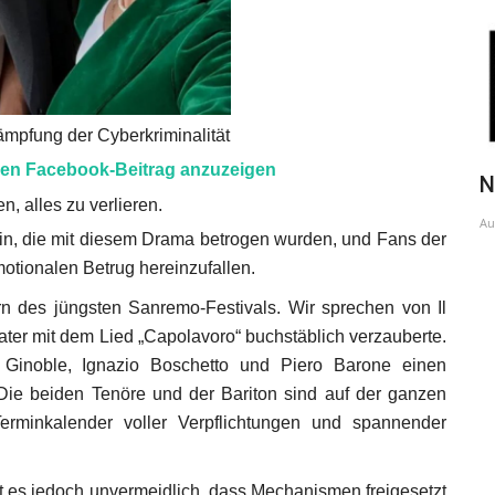
pfung der Cyberkriminalität
en Facebook-Beitrag anzuzeigen
Integration und Diversität
N
en, alles zu verlieren.
Nov 26, 2025
Au
n, die mit diesem Drama betrogen wurden, und Fans der
motionalen Betrug hereinzufallen.
n des jüngsten Sanremo-Festivals. Wir sprechen von Il
ater mit dem Lied „Capolavoro“ buchstäblich verzauberte.
Ginoble, Ignazio Boschetto und Piero Barone einen
Die beiden Tenöre und der Bariton sind auf der ganzen
erminkalender voller Verpflichtungen und spannender
t es jedoch unvermeidlich, dass Mechanismen freigesetzt