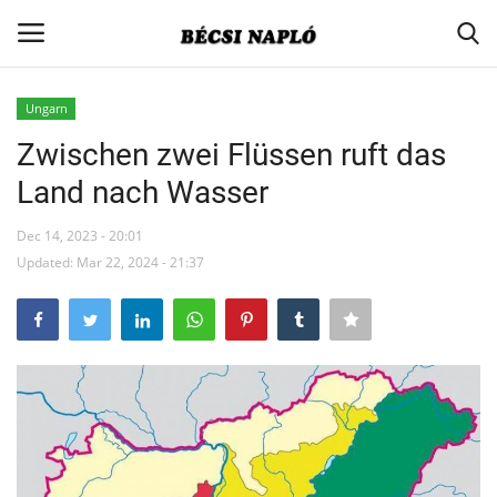
Ungarn
Login
Register
Zwischen zwei Flüssen ruft das
Land nach Wasser
Home
Dec 14, 2023 - 20:01
Contact
Updated: Mar 22, 2024 - 21:37
Aktuell
Gesellschaft
Minderheitenpolitik
Verbandsnachrichten