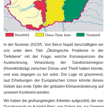
Kultur
Geschichte
Gesundheit
Wirtschaft
In der Nummer 2023/5. Von Bécsi Napló beschäftigten wir
uns unter dem Titel „Ökologische Probleme in der
Tiefebene“ mit der Frage, welche Konsequenzen die
Kunst
Austrocknung, Verwüstung der Sandrückenregion
(Homokhátság) zwischen Donau und Theiß haben könnte,
Sport
und was dagegen zu tun wäre. Die Lage ist gravierend,
laut Erhebungen der Europäischen Union könnte dieses
Presse
Gebiet das erste Opfer der globalen Klimaveränderung auf
unserem Kontinent werden.
Veranstaltungen
Wir haben die großangelegten Arbeiten aufgezählt, die von
Humor
Dunaharaszti im Komitat Pest, von Dabas bis zur Gegend