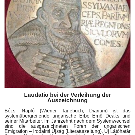
Kultur
Geschichte
Gesundheit
Wirtschaft
Kunst
Sport
Laudatio bei der Verleihung der
Auszeichnung
Presse
Bécsi Napló (Wiener Tagebuch, Diarium) ist das
systemübergreifende ungarische Erbe Ernő Deáks und
Veranstaltungen
seiner Mitarbeiter. Im Jahrzehnt nach dem Systemwechsel
sind die ausgezeichneten Foren der ungarischen
Emigration – Irodalmi Újság (Literaturzeitung), Új Látóhatár
Humor