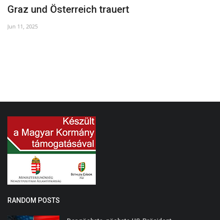
Graz und Österreich trauert
F
Jun 11, 2025
De
RANDOM POSTS