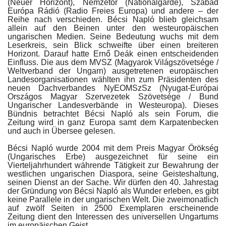
(Neuer Horizont), Nemzetőr (Nationalgarde), Szabad
Európa Rádió (Radio Freies Europa) und andere – der
Reihe nach verschieden. Bécsi Napló blieb gleichsam
Unser Briefkasten
allein auf den Beinen unter den westeuropäischen
ungarischen Medien. Seine Bedeutung wuchs mit dem
Leserkreis, sein Blick schweifte über einen breiteren
Galerie
Horizont. Darauf hatte Ernő Deák einen entscheidenden
Einfluss. Die aus dem MVSZ (Magyarok Világszövetsége /
Weltverband der Ungarn) ausgetretenen europäischen
Lasst uns erinnern †
Landesorganisationen wählten ihn zum Präsidenten des
neuen Dachverbandes NyEOMSzSz (Nyugat-Európai
Országos Magyar Szervezetek Szövetsége / Bund
Language
Ungarischer Landesverbände in Westeuropa). Dieses
Bündnis betrachtet Bécsi Napló als sein Forum, die
Magyar
Deutsch
English
Zeitung wird in ganz Europa samt dem Karpatenbecken
und auch in Übersee gelesen.
Bécsi Napló wurde 2004 mit dem Preis Magyar Örökség
(Ungarisches Erbe) ausgezeichnet für seine ein
Vierteljahrhundert währende Tätigkeit zur Bewahrung der
westlichen ungarischen Diaspora, seine Geisteshaltung,
seinen Dienst an der Sache. Wir dürfen den 40. Jahrestag
der Gründung von Bécsi Napló als Wunder erleben, es gibt
keine Parallele in der ungarischen Welt. Die zweimonatlich
auf zwölf Seiten in 2500 Exemplaren erscheinende
Zeitung dient den Interessen des universellen Ungartums
im europäischen Geist.