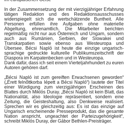
In der Zusammensetzung der mit vierzigjähriger Erfahrung
tätigen Redaktion und des Redaktionsausschusses
widerspiegelt sich die wertschätzende Buntheit. Alle
Personen erfüllen ihre Aufgaben ohne materielle
Abgeltung, ehrenamtlich. Die Mitarbeiter berichten
regelmäßig nicht nur aus Österreich und Ungarn, sondern
auch aus Rumänien, Serbien, der Slowakei und
Transkarpatien sowie ebenso aus Westeuropa und
Übersee. Bécsi Napló ist heute die einzige ungarisch-
sprachige gedruckte kulturelle Publikumszeitschrift der
Diaspora im Karpatenbecken und in Westeuropa.
Dank dafür, dass ich seit einem Vierteljahrhundert zu euren
Autoren gehören darf.
„Bécsi Napló ist zum gereiften Erwachsenen geworden“
(„Érett felnőttkorba lépett a Bécsi Napló“) lautete der Titel
einer Würdigung zum vierzigjährigen Erscheinen des
Blattes durch Miklós Duray. „Bécsi Napló ist kein Blatt, das
Nationalität, also Ideologie repräsentiert, sondern eine
Zeitung, die Geisteshaltung, also Denkweise realisiert.
Sprechen wir es gleichzeitig aus: Es ist das einzige auf
Ungarisch erscheinende Presseprodukt, das die gesamte
Nation anspricht, ungeachtet der Parteizugehörigkeit“,
schreibt Miklós Duray, der Gábor Bethlen-Preisträger.