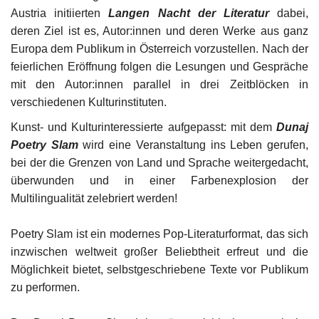
Austria initiierten
Langen Nacht der Literatur
dabei,
deren Ziel ist es, Autor:innen und deren Werke aus ganz
Unser Briefkasten
Europa dem Publikum in Österreich vorzustellen. Nach der
feierlichen Eröffnung folgen die Lesungen und Gespräche
Galerie
mit den Autor:innen parallel in drei Zeitblöcken in
verschiedenen Kulturinstituten.
Lasst uns erinnern †
Kunst- und Kulturinteressierte aufgepasst: mit dem
Dunaj
Language
Poetry Slam
wird eine Veranstaltung ins Leben gerufen,
bei der die Grenzen von Land und Sprache weitergedacht,
Magyar
Deutsch
English
überwunden und in einer Farbenexplosion der
Multilingualität zelebriert werden!
Poetry Slam ist ein modernes Pop-Literaturformat, das sich
inzwischen weltweit großer Beliebtheit erfreut und die
Möglichkeit bietet, selbstgeschriebene Texte vor Publikum
zu performen.