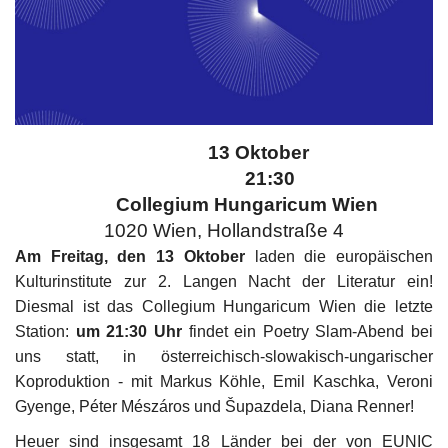
Kultur
Geschichte
Gesundheit
13
Oktober
Datum:
21:30
Zeitpunkt:
Wirtschaft
Collegium Hungaricum Wien
Ort:
1020 Wien, Hollandstraße 4
Kunst
Am Freitag, den 13 Oktober
laden die europäischen
Kulturinstitute zur 2. Langen Nacht der Literatur ein!
Sport
Diesmal ist das Collegium Hungaricum Wien die letzte
Station:
um 21:30 Uhr
findet ein Poetry Slam-Abend bei
Presse
uns statt, in österreichisch-slowakisch-ungarischer
Koproduktion - mit Markus Köhle, Emil Kaschka, Veroni
Veranstaltungen
Gyenge, Péter Mészáros und Šupazdela, Diana Renner!
Humor
Heuer sind insgesamt 18 Länder bei der von EUNIC