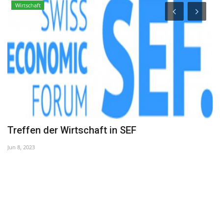
Wirtschaft
Treffen der Wirtschaft in SEF
„
T
Jun 8, 2023
Ap