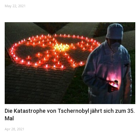
May 22, 2021
Kultur
Geschichte
Gesundheit
Wirtschaft
Kunst
Sport
Presse
Die Katastrophe von Tschernobyl jährt sich zum 35.
Mal
Veranstaltungen
Apr 28, 2021
Humor