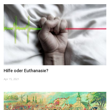
Unser Briefkasten
Galerie
Lasst uns erinnern †
Language
Magyar
Deutsch
English
Hilfe oder Euthanasie?
Apr 15, 2021