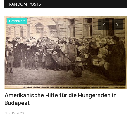
RANDOM POSTS
Geschichte
Amerikanische Hilfe für die Hungernden in
D
Budapest
Ap
Nov 15, 2023