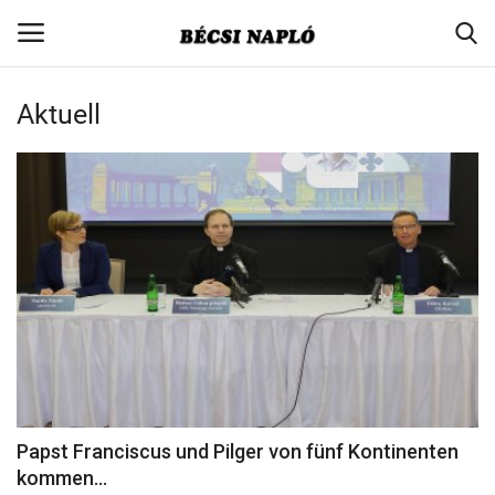
Aktuell
Login
Register
Home
Contact
Aktuell
Gesellschaft
Minderheitenpolitik
Papst Franciscus und Pilger von fünf Kontinenten
kommen...
Verbandsnachrichten