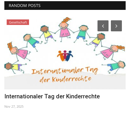
RANDOM POSTS
Gesellschaft
Internationaler Tag der Kinderrechte
P
Nov 27, 2025
Ap