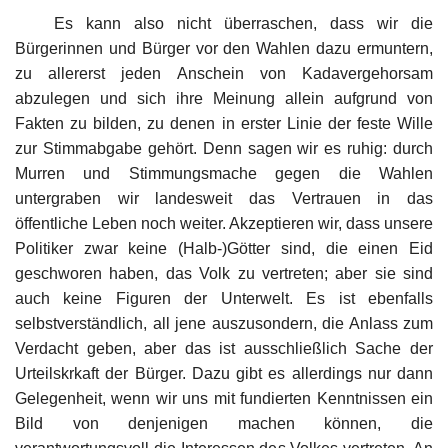
Es kann also nicht überraschen, dass wir die
Unser Briefkasten
Bürgerinnen und Bürger vor den Wahlen dazu ermuntern,
zu allererst jeden Anschein von Kadavergehorsam
Galerie
abzulegen und sich ihre Meinung allein aufgrund von
Fakten zu bilden, zu denen in erster Linie der feste Wille
Lasst uns erinnern †
zur Stimmabgabe gehört. Denn sagen wir es ruhig: durch
Murren und Stimmungsmache gegen die Wahlen
Language
untergraben wir landesweit das Vertrauen in das
öffentliche Leben noch weiter. Akzeptieren wir, dass unsere
Magyar
Deutsch
English
Politiker zwar keine (Halb-)Götter sind, die einen Eid
geschworen haben, das Volk zu vertreten; aber sie sind
auch keine Figuren der Unterwelt. Es ist ebenfalls
selbstverständlich, all jene auszusondern, die Anlass zum
Verdacht geben, aber das ist ausschließlich Sache der
Urteilskrkaft der Bürger. Dazu gibt es allerdings nur dann
Gelegenheit, wenn wir uns mit fundierten Kenntnissen ein
Bild von denjenigen machen können, die