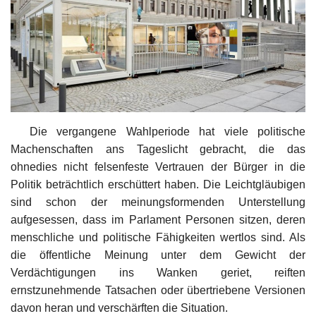
Kultur
Geschichte
Gesundheit
Wirtschaft
Die vergangene Wahlperiode hat viele politische
Machenschaften ans Tageslicht gebracht, die das
ohnedies nicht felsenfeste Vertrauen der Bürger in die
Kunst
Politik beträchtlich erschüttert haben. Die Leichtgläubigen
sind schon der meinungsformenden Unterstellung
Sport
aufgesessen, dass im Parlament Personen sitzen, deren
menschliche und politische Fähigkeiten wertlos sind. Als
Presse
die öffentliche Meinung unter dem Gewicht der
Verdächtigungen ins Wanken geriet, reiften
Veranstaltungen
ernstzunehmende Tatsachen oder übertriebene Versionen
davon heran und verschärften die Situation.
Humor