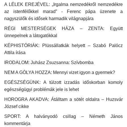
A LÉLEK EREJÉVEL: „Irgalma nemzedékről nemzedékre
az istenfélőkkel marad” - Ferenc pápa üzenete a
nagyszülők és idősek harmadik világnapjára
RÉGI MESTERSÉGEK HÁZA – ZENTA: Együtt
ünnepelnek a látogatókkal
KÉPHISTÓRIÁK: Plüssállatkák helyett – Szabó Palócz
Attila írása
IRODALOM: Juhász Zsuzsanna: Szívbomba
NEM A GÓLYA HOZZA: Mennyi vizet igyon a gyermek?
EGÉSZSÉGÜNK: A túlzott izzadás időskorban komoly
egészségügyi problémák jele is lehet
HOROGRA AKADVA: Átálltam a sötét oldalra – Huzsvár
József cikke
SPORT: A halványodó csillag – Németh János
kommentárja