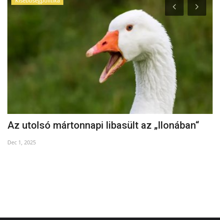
Kisebbségpolitika
Az utolsó mártonnapi libasült az „Ilonában“
K
Dec 1, 2025
Au