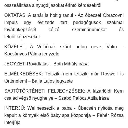
összeállítása a nyugdíjasokat érintő kérdésekről
OKTATÁS: A tanár is holtig tanul - Az óbecsei Obrazovni
impuls egy évtizede tart pedagógusok szakmai
továbbképzését célzó szemináriumokat és
felnőttképzéseket
KÖZÉLET: A Vučićnak szánt pofon neve: Vulin –
Kocsányos Pálma jegyzete
JEGYZET: Rövidlátás – Both Mihály írása
ELMÉLKEDÉSEK: Tetszik, nem tetszik, már Roswell is
történelem! – Balla Lajos jegyzete
SAJTÓTÖRTÉNETI FELJEGYZÉSEK: A lázárföldi Kern
család végső nyughelye – Szabó Palócz Attila írása
INTERJÚ: Wellnessezik a baba - Óbecsén nyitotta meg
kapuit a környék első baby spa központja – Fehér Rózsa
interjúja