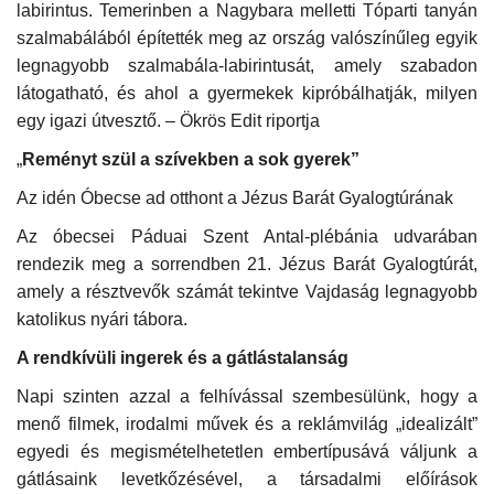
labirintus. Temerinben a Nagybara melletti Tóparti tanyán
szalmabálából építették meg az ország valószínűleg egyik
Napló postája
legnagyobb szalmabála-labirintusát, amely szabadon
látogatható, és ahol a gyermekek kipróbálhatják, milyen
Galéria
egy igazi útvesztő. – Ökrös Edit riportja
„
Reményt szül a szívekben a sok gyerek”
Újság Archívum
Az idén Óbecse ad otthont a Jézus Barát Gyalogtúrának
Emlékezzünk †
Az óbecsei Páduai Szent Antal-plébánia udvarában
rendezik meg a sorrendben 21. Jézus Barát Gyalogtúrát,
Nyelv
amely a résztvevők számát tekintve Vajdaság legnagyobb
Magyar
Deutsch
English
katolikus nyári tábora.
A rendkívüli ingerek és a gátlástalanság
Napi szinten azzal a felhívással szembesülünk, hogy a
menő filmek, irodalmi művek és a reklámvilág „idealizált”
egyedi és megismételhetetlen embertípusává váljunk a
gátlásaink levetkőzésével, a társadalmi előírások