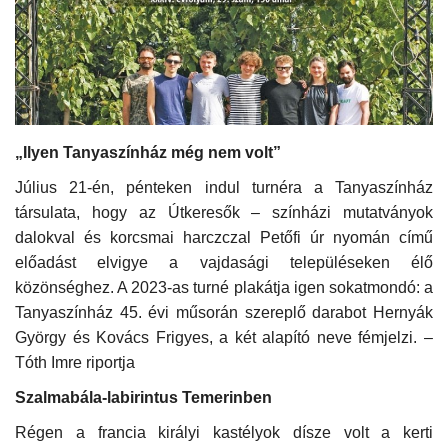
Kultúra
Történelem
Egészség
„Ilyen Tanyaszínház még nem volt”
Gazdaság
Július 21-én, pénteken indul turnéra a Tanyaszínház
társulata, hogy az Útkeresők – színházi mutatványok
Művészet
dalokval és korcsmai harczczal Petőfi úr nyomán című
előadást elvigye a vajdasági településeken élő
közönséghez. A 2023-as turné plakátja igen sokatmondó: a
Sport
Tanyaszínház 45. évi műsorán szereplő darabot Hernyák
György és Kovács Frigyes, a két alapító neve fémjelzi. –
Sajtó
Tóth Imre riportja
Rendezvény
Szalmabála-labirintus Temerinben
Régen a francia királyi kastélyok dísze volt a kerti
Humor