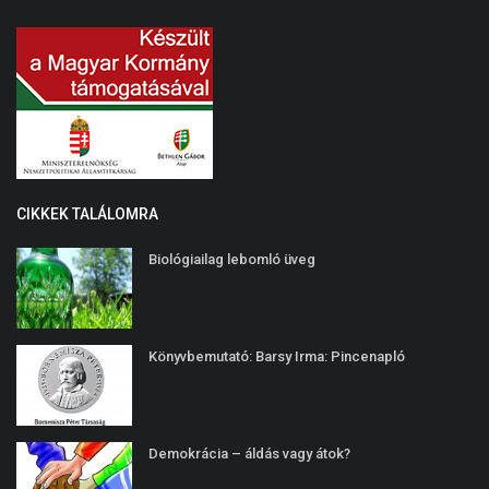
CIKKEK TALÁLOMRA
Biológiailag lebomló üveg
Könyvbemutató: Barsy Irma: Pincenapló
Demokrácia – áldás vagy átok?