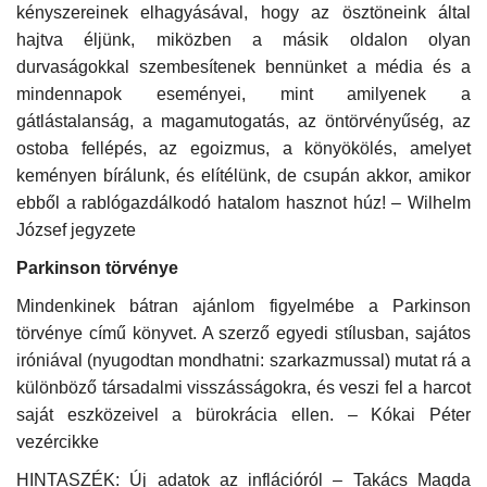
kényszereinek elhagyásával, hogy az ösztöneink által
hajtva éljünk, miközben a másik oldalon olyan
durvaságokkal szembesítenek bennünket a média és a
mindennapok eseményei, mint amilyenek a
gátlástalanság, a magamutogatás, az öntörvényűség, az
ostoba fellépés, az egoizmus, a könyökölés, amelyet
keményen bírálunk, és elítélünk, de csupán akkor, amikor
ebből a rablógazdálkodó hatalom hasznot húz! – Wilhelm
József jegyzete
Parkinson törvénye
Mindenkinek bátran ajánlom figyelmébe a Parkinson
törvénye című könyvet. A szerző egyedi stílusban, sajátos
iróniával (nyugodtan mondhatni: szarkazmussal) mutat rá a
különböző társadalmi visszásságokra, és veszi fel a harcot
saját eszközeivel a bürokrácia ellen. – Kókai Péter
vezércikke
HINTASZÉK: Új adatok az inflációról – Takács Magda