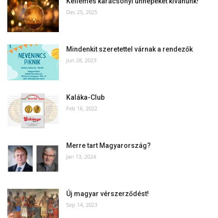
Kellemes karácsonyi ünnepeket kívánunk!
Dec 25, 2025
Mindenkit szeretettel várnak a rendezők
Jun 28, 2023
Kaláka-Club
Feb 16, 2022
Merre tart Magyarország?
Jan 13, 2024
Új magyar vérszerződést!
Sep 14, 2023