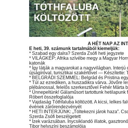
A HÉT NAP AZ IN
E heti, 39. számunk tartalmából kiemeljük:
* Szabad egy dalra? Szerda Zsófi heti jegyzete
* VILÁGKÉP: Afrika szívébe megy a Magyar Hon
katonák
* Így látják a magyarokat a nagyvilágban. Interjú
újságíróval, turisztikai szakértővel — Készítette: 
* BELGRÁDI SZEMMEL: Belgrád és Pristina egym
* Túl az ezrediken, a huszadikra várva. Jövőre l
plébánossal, felelős szerkesztővel Fehér Márta b
* Ünnepeltünk! Gálaműsort tartottunk hetilapunk 
Róbert összefoglalója
* Vajdaság Tóthfaluba költözött. A kicsi, lelkes
évének zárórendezvényét
* HETI INTERJÚNK: „Töltekezni járok haza”. Csor
Szerda Zsófi beszélgetett
* Ízek varázsában. Ínycsiklandó illatok, gasztr
Tibor helyszíni beszámolója