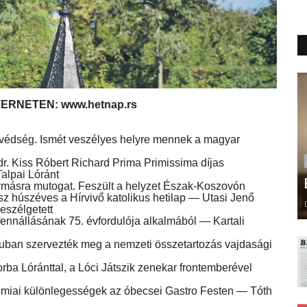
TERNETEN: www.hetnap.rs
védség. Ismét veszélyes helyre mennek a magyar
 dr. Kiss Róbert Richard Prima Primissima díjas
Talpai Lóránt
ásra mutogat. Feszült a helyzet Észak-Koszovón
esz húszéves a Hírvivő katolikus hetilap — Utasi Jenő
eszélgetett
fennállásának 75. évfordulója alkalmából — Kartali
 faluban szervezték meg a nemzeti összetartozás vajdasági
ba Lóránttal, a Lóci Játszik zenekar frontemberével
onómiai különlegességek az óbecsei Gastro Festen — Tóth