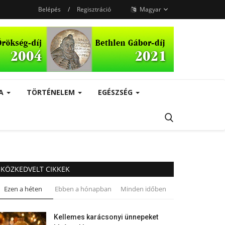
Belépés
/
Regisztráció
Magyar
RA
TÖRTÉNELEM
EGÉSZSÉG
KÖZKEDVELT CIKKEK
Ezen a héten
Ebben a hónapban
Minden időben
Kellemes karácsonyi ünnepeket