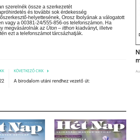
n szerelnék össze a szerkezetét
s apróhirdetés és további sok érdekesség
őszerkesztő-helyettesének, Orosz Ibolyának a válogatott
lben vagy a 00381-24/555-856-os telefonszámon. Ha
gy megvásárolnák az
Úton – itthon
kiadványt, illetve
tén ezt a telefonszámot tárcsázhatják.
Csúcson az osztrák borkivitel
N
m
Apr 11, 2023
KK
KÖVETKEZŐ CIKK
Au
22
A birodalom utáni rendhez vezető út: