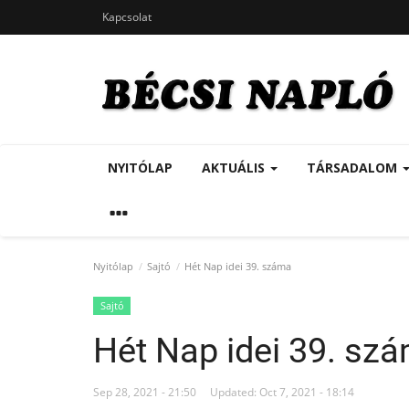
Kapcsolat
NYITÓLAP
AKTUÁLIS
TÁRSADALOM
Nyitólap
Sajtó
Hét Nap idei 39. száma
Sajtó
Hét Nap idei 39. sz
Sep 28, 2021 - 21:50
Updated: Oct 7, 2021 - 18:14