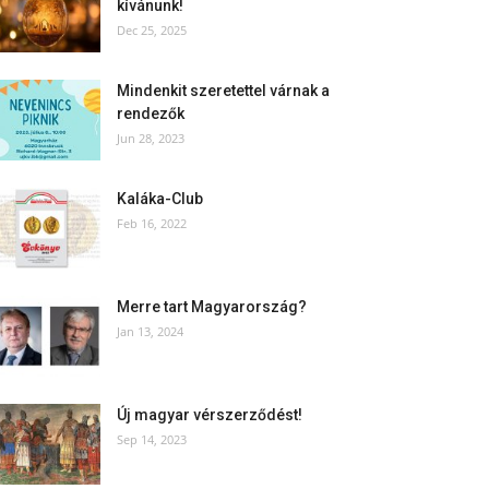
kívánunk!
Dec 25, 2025
Mindenkit szeretettel várnak a
rendezők
Jun 28, 2023
Kaláka-Club
Feb 16, 2022
Merre tart Magyarország?
Jan 13, 2024
Új magyar vérszerződést!
Sep 14, 2023