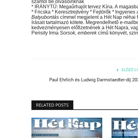
számol be olvasóinknak
* IRÁNYTŰ: Megaűrhajót tervez Kína. A magasba
* Fricska * Keresztrejtvény * Fejtörők * Ingyene
Batyubontás
címmel megjelent a Hét Nap néhai f
írásait tartalmazó kötete. Megrendelhető e-mai
kedvezményesen előfizetnének a Hét Napra, va
Perisity Irma
Sorsok, emberek
című könyvét, szin
Pozsony méltón emlékezett
Jan 2, 2026
ELŐZŐ CI
Paul Ehrlich és Ludwig Darmstaedter-díj 20
RELATED POSTS