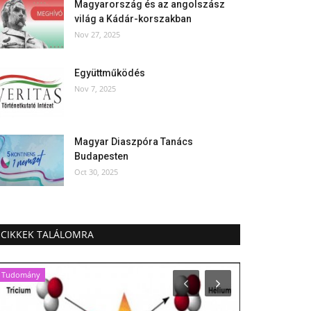
Magyarország és az angolszász
világ a Kádár-korszakban
Nov 27, 2025
Együttműködés
Nov 7, 2025
Magyar Diaszpóra Tanács
Budapesten
Oct 30, 2025
CIKKEK TALÁLOMRA
Tudomány
Európa