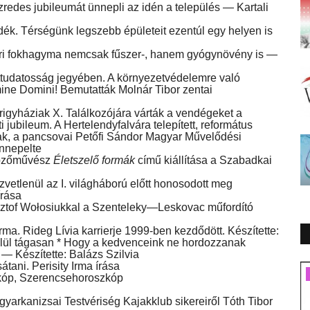
redes jubileumát ünnepli az idén a település — Kartali
dék. Térségünk legszebb épületeit ezentúl egy helyen is
kéri fokhagyma nemcsak fűszer-, hanem gyógynövény is —
udatosság jegyében. A környezetvédelemre való
mine Domini! Bemutatták Molnár Tibor zentai
igyháziak X. Találkozójára várták a vendégeket a
 jubileum. A Hertelendyfalvára telepített, református
ttak, a pancsovai Petőfi Sándor Magyar Művelődési
ünnepelte
képzőművész
Életszelő formák
című kiállítása a Szabadkai
zvetlenül az I. világháború előtt honosodott meg
írása
sztof Wołosiukkal a Szenteleky—Leskovac műfordító
. Rideg Lívia karrierje 1999-ben kezdődött. Készítette:
belül tágasan * Hogy a kedvenceink ne hordozzanak
l — Készítette: Balázs Szilvia
ni. Perisity Irma írása
Gazdaság
p, Szerencsehoroszkóp
arkanizsai Testvériség Kajakklub sikereiről Tóth Tibor