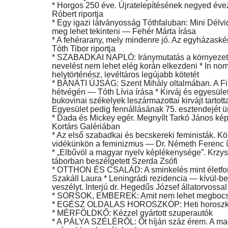
* Horgos 250 éve. Újratelepítésének negyed évez
Róbert riportja
* Egy igazi látványosság Tóthfaluban: Mini Délvi
meg lehet tekinteni — Fehér Márta írása
* A fehérarany, mely mindenre jó. Az egyházas
Tóth Tibor riportja
* SZABADKAI NAPLÓ: Iránymutatás a környezett
nevelést nem lehet elég korán elkezdeni * In no
helytörténész, levéltáros legújabb kötetét
* BÁNÁTI ÚJSÁG: Szent Mihály oltalmában. A Fir
hétvégén — Tóth Lívia írása * Kirváj és egyesületi
bukovinai székelyek leszármazottai kirvájt tarto
Egyesület pedig fennállásának 75. esztendejét 
* Dada és Mickey egér. Megnyílt Tarkó János 
Kortárs Galériában
* Az első szabadkai és becskereki feministák. Kö
vidékünkön a feminizmus — Dr. Németh Ferenc 
* „Elbűvöl a magyar nyelv képlékenysége”. Krzy
táborban beszélgetett Szerda Zsófi
* OTTHON ÉS CSALÁD: A sminkelés mint életforma
Szakáll Laura * Leningrádi rezidencia — kívül-
veszélyt. Interjú dr. Hegedűs József állatorvossa
* SORSOK, EMBEREK: Amit nem lehet megbocsáta
Kultúra
* EGÉSZ OLDALAS HOROSZKÓP: Heti horoszkó
* MÉRFÖLDKŐ: Kézzel gyártott szuperautók
* A PÁLYA SZÉLÉRŐL: Öt híján száz érem. A magy