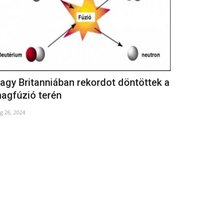
agy Britanniában rekordot döntöttek a
A Vitézi R
agfúzió terén
May 2, 2021
g 26, 2024