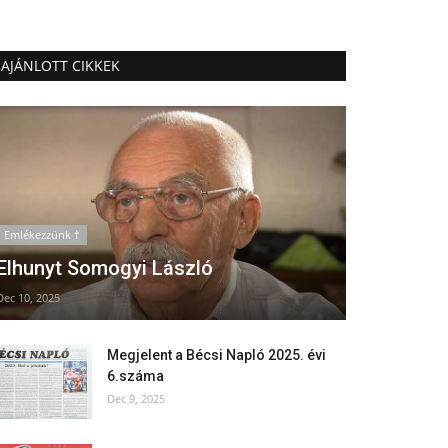
AJÁNLOTT CIKKEK
Emlékezzünk †
Elhunyt Somogyi László
Dec 10, 2025
Megjelent a Bécsi Napló 2025. évi
6.száma
Dec 9, 2025