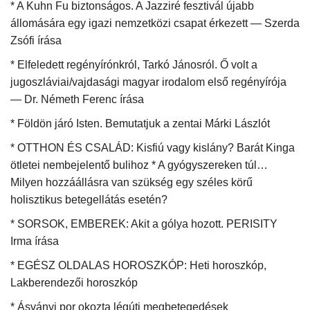
* A Kuhn Fu biztonságos. A Jazziré fesztivál újabb
állomására egy igazi nemzetközi csapat érkezett — Szerda
Zsófi írása
* Elfeledett regényírónkról, Tarkó Jánosról. Ő volt a
jugoszláviai/vajdasági magyar irodalom első regényírója
— Dr. Németh Ferenc írása
* Földön járó Isten. Bemutatjuk a zentai Márki Lászlót
* OTTHON ÉS CSALÁD: Kisfiú vagy kislány? Barát Kinga
ötletei nembejelentő bulihoz * A gyógyszereken túl…
Milyen hozzáállásra van szükség egy széles körű
holisztikus betegellátás esetén?
* SORSOK, EMBEREK: Akit a gólya hozott. PERISITY
Irma írása
* EGÉSZ OLDALAS HOROSZKÓP: Heti horoszkóp,
Lakberendezői horoszkóp
* Ásványi por okozta légúti megbetegedések