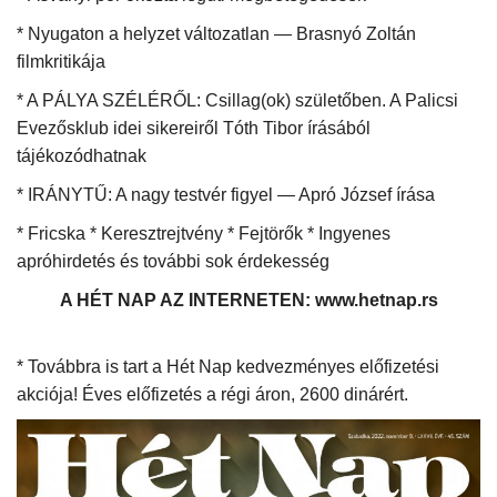
* Nyugaton a helyzet változatlan — Brasnyó Zoltán
filmkritikája
* A PÁLYA SZÉLÉRŐL: Csillag(ok) születőben. A Palicsi
Evezősklub idei sikereiről Tóth Tibor írásából
tájékozódhatnak
* IRÁNYTŰ: A nagy testvér figyel — Apró József írása
* Fricska * Keresztrejtvény * Fejtörők * Ingyenes
apróhirdetés és további sok érdekesség
A HÉT NAP AZ INTERNETEN: www.hetnap.rs
* Továbbra is tart a Hét Nap kedvezményes előfizetési
akciója! Éves előfizetés a régi áron, 2600 dinárért.