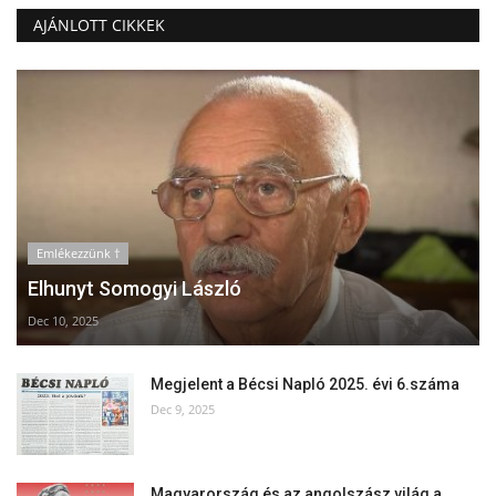
AJÁNLOTT CIKKEK
Emlékezzünk †
Elhunyt Somogyi László
Dec 10, 2025
Megjelent a Bécsi Napló 2025. évi 6.száma
Dec 9, 2025
Magyarország és az angolszász világ a