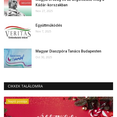
Kádár-korszakban
Nov 27, 2025
Együttműködés
Nov 7, 2025
Magyar Diaszpóra Tanács Budapesten
Oct 30, 2025
CIKKEK TALÁLOMRA
Napló postája