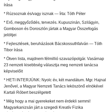
írása
Napló postája
* Rúzsoznak és/vagy isznak — Írta: Tóth Péter
* Erő, meggyőződés, tervezés. Kupuszinán, Szilágyin,
Galéria
Gomboson és Doroszlón jártak a Magyar Összefogás
jelöltjei
Újság Archívum
* Fejlesztések, beruházások Bácskossuthfalván — Tóth
Emlékezzünk †
Tibor írása
* Ötven lista, majdnem félmillió szavazópolgár. Vasárnap
Nyelv
23 nemzeti kisebbség választja meg nemzeti tanácsa
képviselőit
Magyar
Deutsch
English
* HETI INTERJÚNK: Nyolc év, két mandátum. Mgr. Hajnal
Jenővel, a Magyar Nemzeti Tanács leköszönő elnökével
Kartali Róbert beszélgetett
* Még hogy a mai gyerekeket nem érdekli semmi!
Magyarkanizsán járt a szegedi Kreatív Fizika