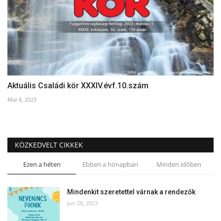
Aktuális Családi kör XXXIV.évf.10.szám
Mar 8, 2023
KÖZKEDVELT CIKKEK
Ezen a héten
Ebben a hónapban
Minden időben
Mindenkit szeretettel várnak a rendezők
Jun 28, 2023