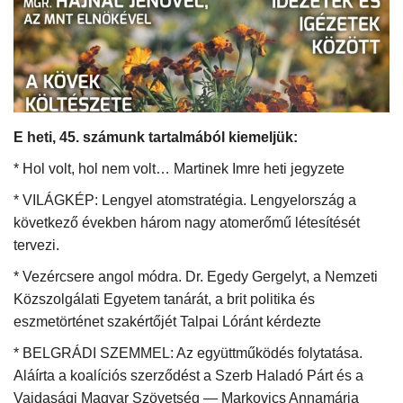
Kultúra
Történelem
Egészség
E heti, 45. számunk tartalmából kiemeljük:
Gazdaság
* Hol volt, hol nem volt… Martinek Imre heti jegyzete
* VILÁGKÉP: Lengyel atomstratégia. Lengyelország a
Művészet
következő években három nagy atomerőmű létesítését
tervezi.
Sport
* Vezércsere angol módra. Dr. Egedy Gergelyt, a Nemzeti
Közszolgálati Egyetem tanárát, a brit politika és
Sajtó
eszmetörténet szakértőjét Talpai Lóránt kérdezte
Rendezvény
* BELGRÁDI SZEMMEL: Az együttműködés folytatása.
Aláírta a koalíciós szerződést a Szerb Haladó Párt és a
Humor
Vajdasági Magyar Szövetség — Markovics Annamária