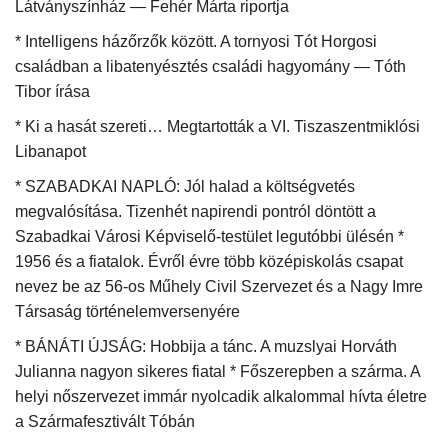
Látványszínház — Fehér Márta riportja
* Intelligens házőrzők között. A tornyosi Tót Horgosi
családban a libatenyésztés családi hagyomány — Tóth
Tibor írása
* Ki a hasát szereti… Megtartották a VI. Tiszaszentmiklósi
Libanapot
* SZABADKAI NAPLÓ: Jól halad a költségvetés
megvalósítása. Tizenhét napirendi pontról döntött a
Szabadkai Városi Képviselő-testület legutóbbi ülésén *
1956 és a fiatalok. Évről évre több középiskolás csapat
nevez be az 56-os Műhely Civil Szervezet és a Nagy Imre
Társaság történelemversenyére
* BÁNÁTI ÚJSÁG: Hobbija a tánc. A muzslyai Horváth
Julianna nagyon sikeres fiatal * Főszerepben a szárma. A
helyi nőszervezet immár nyolcadik alkalommal hívta életre
a Szármafesztivált Tóbán