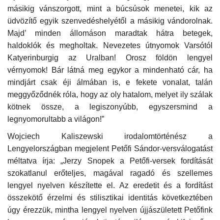
másikig vánszorgott, mint a búcsúsok menetei, kik az
üdvözítő egyik szenvedéshelyétől a másikig vándorolnak.
Majd’ minden állomáson maradtak hátra betegek,
haldoklók és megholtak. Nevezetes útnyomok Varsótól
Katyerinburgig az Uralban! Orosz földön lengyel
vérnyomok! Bár látná meg egykor a mindenható cár, ha
mindjárt csak éji álmában is, e fekete vonalat, talán
meggyőződnék róla, hogy az oly hatalom, melyet ily szálak
kötnek össze, a legiszonyúbb, egyszersmind a
legnyomorultabb a világon!”
Wojciech Kaliszewski irodalomtörténész a
Lengyelországban megjelent Petőfi Sándor-versválogatást
méltatva írja: „Jerzy Snopek a Petőfi-versek fordítását
szokatlanul erőteljes, magával ragadó és szellemes
lengyel nyelven készítette el. Az eredetit és a fordítást
összekötő érzelmi és stilisztikai identitás következtében
úgy érezzük, mintha lengyel nyelven újjászületett Petőfink