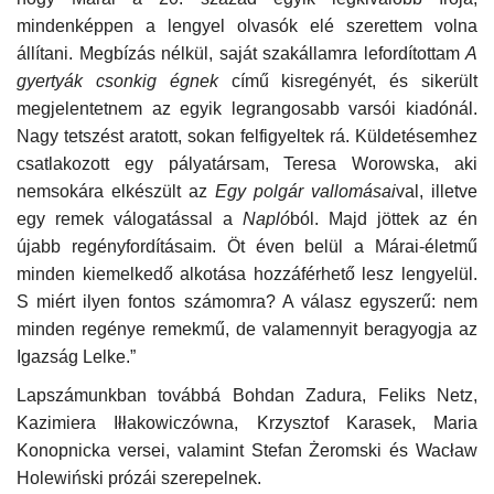
mindenképpen a lengyel olvasók elé szerettem volna
Napló postája
állítani. Megbízás nélkül, saját szakállamra lefordítottam
A
gyertyák csonkig égnek
című kisregényét, és sikerült
Galéria
megjelentetnem az egyik legrangosabb varsói kiadónál.
Nagy tetszést aratott, sokan felfigyeltek rá. Küldetésemhez
Újság Archívum
csatlakozott egy pályatársam, Teresa Worowska, aki
nemsokára elkészült az
Egy polgár vallomásai
val, illetve
Emlékezzünk †
egy remek válogatással a
Napló
ból. Majd jöttek az én
újabb regényfordításaim. Öt éven belül a Márai-életmű
Nyelv
minden kiemelkedő alkotása hozzáférhető lesz lengyelül.
S miért ilyen fontos számomra? A válasz egyszerű: nem
Magyar
Deutsch
English
minden regénye remekmű, de valamennyit beragyogja az
Igazság Lelke.”
Lapszámunkban továbbá Bohdan Zadura, Feliks Netz,
Kazimiera Iłłakowiczówna, Krzysztof Karasek, Maria
Konopnicka versei, valamint Stefan Żeromski és Wacław
Holewiński prózái szerepelnek.