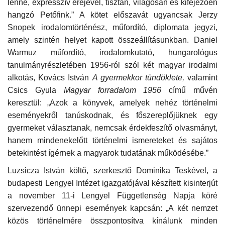
lenne, expresszív erejével, tisztán, világosan és kifejezően
hangzó Petőfink.” A kötet előszavát ugyancsak Jerzy
Snopek irodalomtörténész, műfordító, diplomata jegyzi,
amely szintén helyet kapott összeállításunkban. Daniel
Warmuz műfordító, irodalomkutató, hungarológus
tanulmányrészletében 1956-ról szól két magyar irodalmi
alkotás, Kovács István
A gyermekkor tündöklete,
valamint
Csics Gyula
Magyar forradalom 1956
című művén
keresztül: „Azok a könyvek, amelyek nehéz történelmi
eseményekről tanúskodnak, és főszereplőjüknek egy
gyermeket választanak, nemcsak érdekfeszítő olvasmányt,
hanem mindenekelőtt történelmi ismereteket és sajátos
betekintést ígérnek a magyarok tudatának működésébe.”
Luzsicza István költő, szerkesztő Dominika Teskével, a
budapesti Lengyel Intézet igazgatójával készített kisinterjút
a november 11-i Lengyel Függetlenség Napja köré
szervezendő ünnepi események kapcsán: „A két nemzet
közös történelmére összpontosítva kínálunk minden