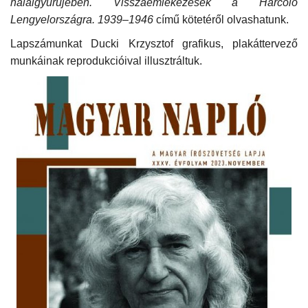
halálgyűrűjében. Visszaemlékezések a Harcoló
Lengyelországra. 1939–1946
című kötetéről olvashatunk.
Lapszámunkat Ducki Krzysztof grafikus, plakáttervező
munkáinak reprodukcióival illusztráltuk.