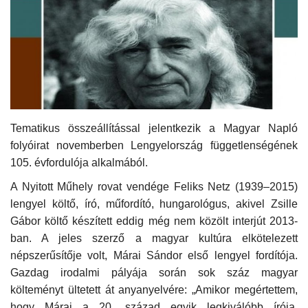
Kultúra
Történelem
Egészség
Gazdaság
Tematikus összeállítással jelentkezik a Magyar Napló
folyóirat novemberben Lengyelország függetlenségének
105. évfordulója alkalmából.
Művészet
A Nyitott Műhely rovat vendége Feliks Netz (1939–2015)
Sport
lengyel költő, író, műfordító, hungarológus, akivel Zsille
Gábor költő készített eddig még nem közölt interjút 2013-
Sajtó
ban. A jeles szerző a magyar kultúra elkötelezett
népszerűsítője volt, Márai Sándor első lengyel fordítója.
Rendezvény
Gazdag irodalmi pályája során sok száz magyar
költeményt ültetett át anyanyelvére: „Amikor megértettem,
Humor
hogy Márai a 20. század egyik legkiválóbb írója,