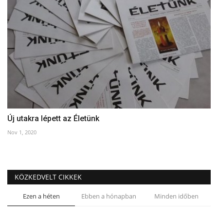
Új utakra lépett az Életünk
Nov 1, 2020
KÖZKEDVELT CIKKEK
Ezen a héten
Ebben a hónapban
Minden időben