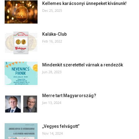
Kellemes karácsonyi ünnepeket kívánunk!
Dec 25, 2025
Kaláka-Club
Feb 16, 2022
Mindenkit szeretettel várnak a rendezők
Jun 28, 2023
Merre tart Magyarország?
Jan 13, 2024
„Vegyes felvágott”
Nov 14, 2024