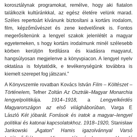
korosztálynak programokat, remélve, hogy aki fiatalon
találkozik kultúránkkal, az egész életére velünk marad.
Széles repertoárt kívánunk biztosítani a kortárs irodalom,
film, képzőművészet és zene kedvelőinek is. Fontos
megerősítenünk a lengyel szakok jelenlétét a magyar
egyetemeken, s hogy kortárs irodalmunk minél szélesebb
körben kerüljön fordításra és kiadásra magyarul,
hangsúlyosan megjelenve a könyvpiacon. A lengyel nyelv
oktatása is folytatódik, e tevékenységünk továbbra is
kiemelt szerepet fog játszani.”
A Könyvszemle rovatban Kovács István
Film – Költészet –
Történelem,
Tefner Zoltán
Az Osztrák–Magyar Monarchia
lengyelpolitikája. 1914–1918,
a
Lengyelkérdés
Magyarországon az első világháborúban,
Varga E
László
Két jóbarát. Források és iratok a magyar–lengyel
politikai és katonai kapcsolatokhoz. 1918–1920,
Stanisław
Jankowski „Agaton”
Hamis igazolvánnyal Varsó