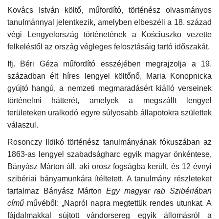
Kovács István költő, műfordító, történész olvasmányos
tanulmánnyal jelentkezik, amelyben elbeszéli a 18. század
végi Lengyelország történetének a Kościuszko vezette
felkeléstől az ország végleges felosztásáig tartó időszakát.
Ifj. Béri Géza műfordító esszéjében megrajzolja a 19.
században élt híres lengyel költőnő, Maria Konopnicka
gyújtó hangú, a nemzeti megmaradásért kiálló verseinek
történelmi hátterét, amelyek a megszállt lengyel
területeken uralkodó egyre súlyosabb állapotokra születtek
válaszul.
Rosonczy Ildikó történész tanulmányának fókuszában az
1863-as lengyel szabadságharc egyik magyar önkéntese,
Bányász Márton áll, aki orosz fogságba került, és 12 évnyi
szibériai bányamunkára ítéltetett. A tanulmány részleteket
tartalmaz Bányász Márton
Egy magyar rab Szibériában
című
művéből: „Napról napra megtettük rendes utunkat. A
fájdalmakkal sújtott vándorsereg egyik állomásról a