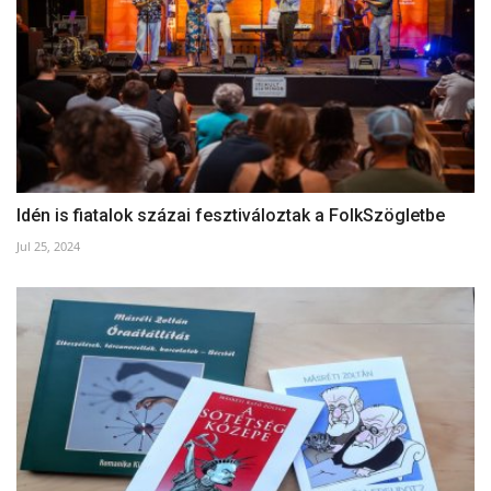
Idén is fiatalok százai fesztiváloztak a FolkSzögletbe
Jul 25, 2024