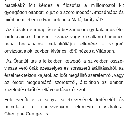
macskák? Mit kérdez a filozófus a milliomostól kit
gyöngéden elrabolt, eljut-e a szerelmespár Amazóniába és
Napló postája
miért nem lettem udvari bolond a Maláj királynál?
Galéria
Az írások nem naplószerű beszámolói egy kalandos élet
fordulatainak, hanem – száraz vagy kicsattanó humoruk,
Újság Archívum
néha bocsánatos melankóliájuk ellenére – szigorú
önvizsgálatok, egyben kíváncsi körülnézés a Világban.
Emlékezzünk †
Az Óraátállítás a lelkekben ketyegő, a szívekben össze-
vissza verő órák szeszélyes és sorsszerű átállításairól, az
Nyelv
érzelmek tektonikájáról, az időt megállító szerelemről, vagy
Magyar
Deutsch
English
az életet megduplázó szeretetről, általában az emberi
közeledésekről és eltávolodásokról szól.
Felelevenítette a könyv keletkezésének történetét és
bemutatta a rendezvényen jelenlevő illusztrátorát
Gheorghe George-t is.