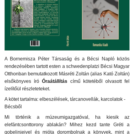
Kultúra
Történelem
Egészség
Gazdaság
A Bornemisza Péter Társaság és a Bécsi Napló közös
rendezésében tartott esten a schwedenplatzi Bécsi
Magyar
Művészet
Otthonban bemutatkozott Másréti Zoltán (alias Kató Zoltán)
elsőkönyves író
Óraátállítás
című kötetéből olvasott fel
Sport
ízelítőül részleteteket.
A kötet tartalma: e
lbeszélések, tárcanovellák, karcolatok -
Sajtó
Bécsből
Rendezvény
Mi történik a múzeumigazgatóval, ha kiesik az
elefántcsonttorony ablakán? Mihez kezd tante Gréti a
gobelinjeivel és mióta dorombolnak a könyvek, mint a
Humor