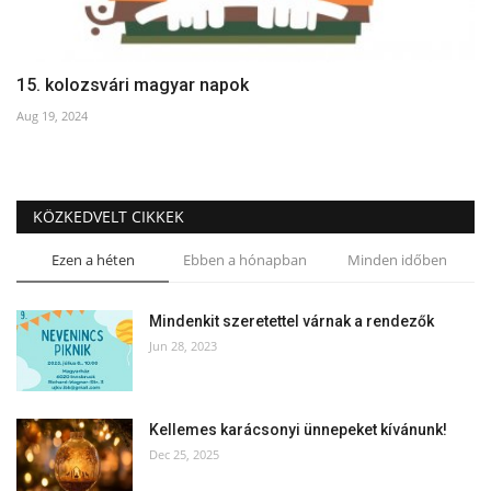
15. kolozsvári magyar napok
Aug 19, 2024
KÖZKEDVELT CIKKEK
Ezen a héten
Ebben a hónapban
Minden időben
Mindenkit szeretettel várnak a rendezők
Jun 28, 2023
Kellemes karácsonyi ünnepeket kívánunk!
Dec 25, 2025