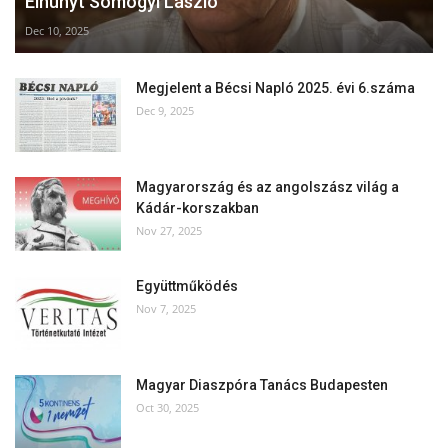
Elhunyt Somogyi László
Dec 10, 2025
Megjelent a Bécsi Napló 2025. évi 6.száma
Dec 9, 2025
Magyarország és az angolszász világ a
Kádár-korszakban
Nov 27, 2025
Együttműködés
Nov 7, 2025
Magyar Diaszpóra Tanács Budapesten
Oct 30, 2025