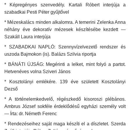
* Képregényes szenvedély. Kartali Róbert interjúja a
szabadkai Pesti Péter gyűjtővel
* Mézeskalács minden alkalomra. A temerini Zelenka Anna
néhány éve dekoratív mézesek készítésébe kezdett —
Szakáll Laura interjúja
* SZABADKAI NAPLÓ: Szennyvízelvezető rendszer és
uszoda Bajmokon (is). Balázs Szilvia riportja
* BÁNÁTI ÚJSÁG: Megérinti a lelket, mint folyó a partot.
Hetvenéves volna Sziveri János
* Kosztolányi emlékére. 139 éve született Kosztolányi
Dezső
* A történelemkedvelő, régészkedő kisoroszi plébános.
Ambrus József sokféle érdeklődésű egyházi személy volt
— Írta: dr. Németh Ferenc
* Rendezéseihez saját maga készíti el a díszletet. Szerda