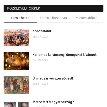
KÖZKEDVELT CIKKEK
Ezen a héten
Ebben a hónapban
Minden időben
Koronatanú
Mar 29, 2024
Kellemes karácsonyi ünnepeket kívánunk!
Dec 25, 2025
Új magyar vérszerződést!
Sep 14, 2023
Merre tart Magyarország?