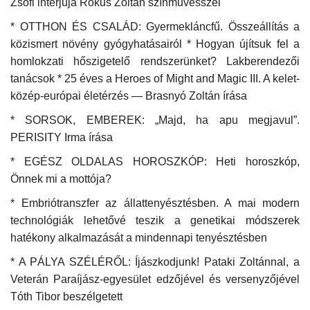
Zsófi interjúja Rókus Zoltán színművésszel
* OTTHON ÉS CSALÁD: Gyermekláncfű. Összeállítás a
közismert növény gyógyhatásairól * Hogyan újítsuk fel a
homlokzati hőszigetelő rendszerünket? Lakberendezői
tanácsok * 25 éves a Heroes of Might and Magic III. A kelet-
közép-európai életérzés — Brasnyó Zoltán írása
* SORSOK, EMBEREK: „Majd, ha apu megjavul”.
PERISITY Irma írása
* EGÉSZ OLDALAS HOROSZKÓP: Heti horoszkóp,
Önnek mi a mottója?
* Embriótranszfer az állattenyésztésben. A mai modern
technológiák lehetővé teszik a genetikai módszerek
hatékony alkalmazását a mindennapi tenyésztésben
* A PÁLYA SZÉLÉRŐL: Íjászkodjunk! Pataki Zoltánnal, a
Veterán Paraíjász-egyesület edzőjével és versenyzőjével
Tóth Tibor beszélgetett