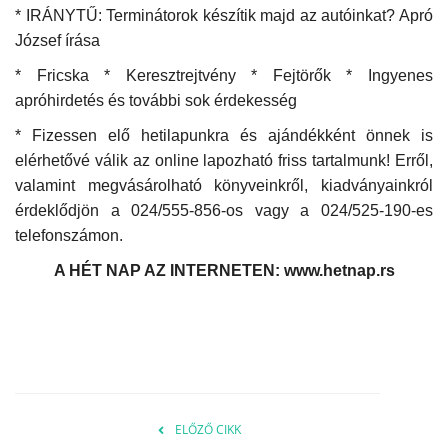
* IRÁNYTŰ: Terminátorok készítik majd az autóinkat? Apró
József írása
* Fricska * Keresztrejtvény * Fejtörők * Ingyenes
apróhirdetés és további sok érdekesség
* Fizessen elő hetilapunkra és ajándékként önnek is
elérhetővé válik az online lapozható friss tartalmunk! Erről,
valamint megvásárolható könyveinkről, kiadványainkról
érdeklődjön a 024/555-856-os vagy a 024/525-190-es
telefonszámon.
A HÉT NAP AZ INTERNETEN: www.hetnap.rs
ELŐZŐ CIKK