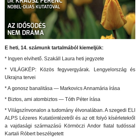
Kultúra
Történelem
Egészség
E heti, 14. számunk tartalmából kiemeljük:
Gazdaság
* Ingyen elvihető. Szakáll Laura heti jegyzete
* VILÁGKÉP: Közös fegyvergyárak. Lengyelország és
Művészet
Ukrajna tervei
* A gonosz banalitása — Markovics Annamária írása
Sport
* Biztos, ami atombiztos — Tóth Péter írása
Sajtó
* Világszínvonalon a tudomány élvonalában. A szegedi ELI
ALPS Lézeres Kutatóintézetről és az ott folyó kísérletekről
Rendezvény
a vajdasági származású Körmöczi Andor fiatal tudóssal
Kartali Róbert beszélgetett
Humor