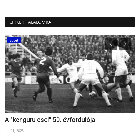
CIKKEK TALÁLOMRA
Sport
A "kenguru csel" 50. évfordulója
D
Jan 11, 2025
Se