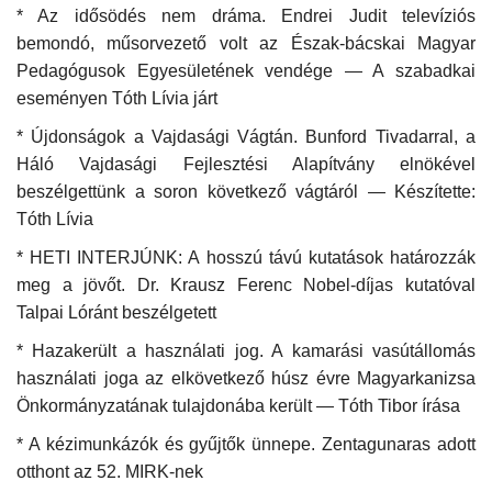
* Az idősödés nem dráma. Endrei Judit televíziós
bemondó, műsorvezető volt az Észak-bácskai Magyar
Napló postája
Pedagógusok Egyesületének vendége — A szabadkai
eseményen Tóth Lívia járt
Galéria
* Újdonságok a Vajdasági Vágtán. Bunford Tivadarral, a
Újság Archívum
Háló Vajdasági Fejlesztési Alapítvány elnökével
beszélgettünk a soron következő vágtáról — Készítette:
Emlékezzünk †
Tóth Lívia
* HETI INTERJÚNK: A hosszú távú kutatások határozzák
Nyelv
meg a jövőt. Dr. Krausz Ferenc Nobel-díjas kutatóval
Talpai Lóránt beszélgetett
Magyar
Deutsch
English
* Hazakerült a használati jog. A kamarási vasútállomás
használati joga az elkövetkező húsz évre Magyarkanizsa
Önkormányzatának tulajdonába került — Tóth Tibor írása
* A kézimunkázók és gyűjtők ünnepe. Zentagunaras adott
otthont az 52. MIRK-nek