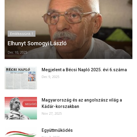
Emlékezzünk †
Elhunyt Somogyi László
Dec 10, 2025
Megjelent a Bécsi Napló 2025. évi 6.száma
Dec 9, 2025
Magyarország és az angolszász világ a
Kádár-korszakban
Nov 27, 2025
Együttműködés