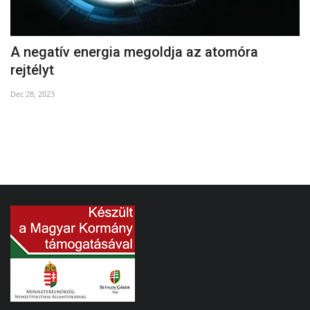
A negatív energia megoldja az atomóra
C
rejtélyt
Jul
Dec 28, 2023