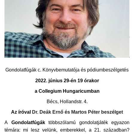
Kultúra
Történelem
Egészség
Gazdaság
Gondolatfúgák c. Könyvbemutatója és pódiumbeszélgetés
Művészet
2022. június 29-én 19 órakor
Sport
a Collegium Hungaricumban
Sajtó
Bécs, Hollandstr. 4.
Az íróval
Dr. Deák Ernő és Martos Péter beszélget
Rendezvény
A
Gondolatfúgák
többszólamú gondolatjáték egyazon
témára: mi lesz velünk, emberekkel, a 21. században?
Humor