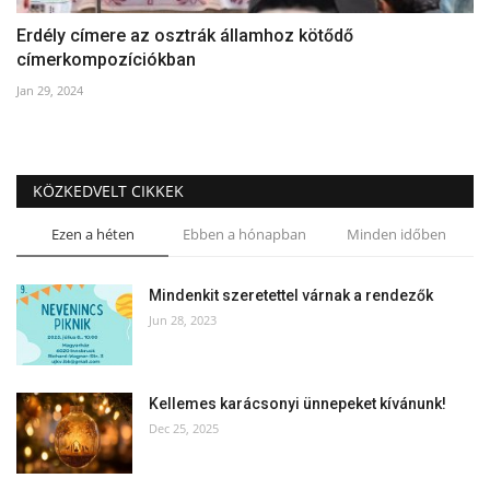
Erdély címere az osztrák államhoz kötődő
címerkompozíciókban
Jan 29, 2024
KÖZKEDVELT CIKKEK
Ezen a héten
Ebben a hónapban
Minden időben
Mindenkit szeretettel várnak a rendezők
Jun 28, 2023
Kellemes karácsonyi ünnepeket kívánunk!
Dec 25, 2025