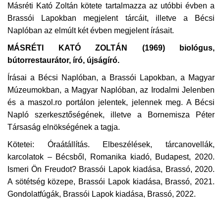
Másréti Kató Zoltán kötete tartalmazza az utóbbi évben a
Brassói Lapokban megjelent tárcáit, illetve a Bécsi
Napló postája
Naplóban az elmúlt két évben megjelent írásait.
Galéria
MÁSRÉTI KATÓ ZOLTÁN
(1969) biológus,
bútorrestaurátor, író, újságíró.
Újság Archívum
Írásai a Bécsi Naplóban, a Brassói Lapokban, a Magyar
Múzeumokban, a Magyar Naplóban, az Irodalmi Jelenben
Emlékezzünk †
és a maszol.ro portálon jelentek, jelennek meg. A Bécsi
Napló szerkesztőségének, illetve a Bornemisza Péter
Nyelv
Társaság elnökségének a tagja.
Magyar
Deutsch
English
Kötetei: Óraátállítás. Elbeszélések, tárcanovellák,
karcolatok – Bécsből, Romanika kiadó, Budapest, 2020.
Ismeri Ön Freudot? Brassói Lapok kiadása, Brassó, 2020.
A sötétség közepe, Brassói Lapok kiadása, Brassó, 2021.
Gondolatfúgák, Brassói Lapok kiadása, Brassó, 2022.