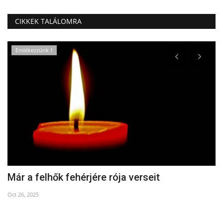
CIKKEK TALÁLOMRA
Emlékezzünk †
Már a felhők fehérjére rója verseit
B
Oct 26, 2025
Fe