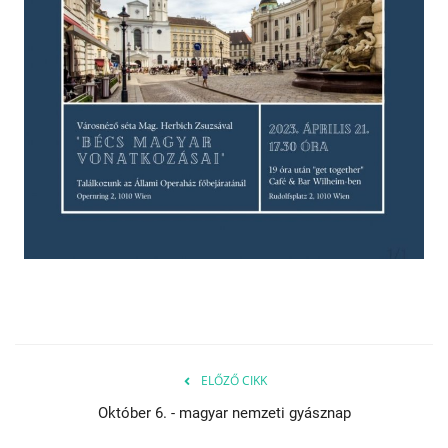
Napló postája
Galéria
Újság Archívum
Emlékezzünk †
Nyelv
Magyar
Deutsch
English
ELŐZŐ CIKK
Október 6. - magyar nemzeti gyásznap