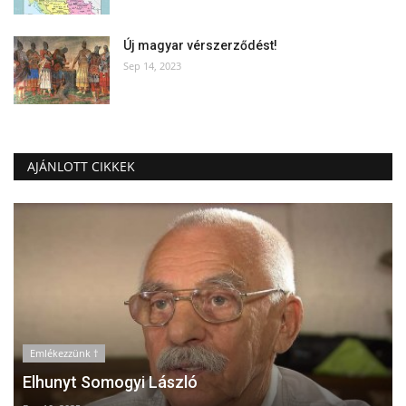
Új magyar vérszerződést!
Sep 14, 2023
AJÁNLOTT CIKKEK
Emlékezzünk †
Elhunyt Somogyi László