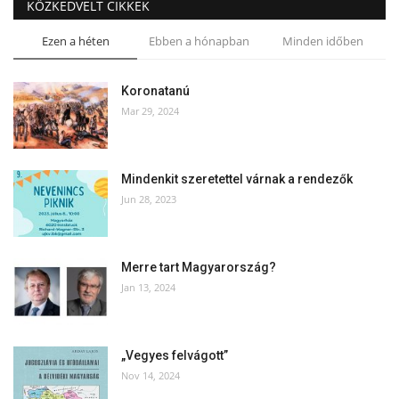
KÖZKEDVELT CIKKEK
Ezen a héten
Ebben a hónapban
Minden időben
Koronatanú
Mar 29, 2024
Mindenkit szeretettel várnak a rendezők
Jun 28, 2023
Merre tart Magyarország?
Jan 13, 2024
„Vegyes felvágott”
Nov 14, 2024