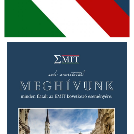
Kultúra
Történelem
Egészség
Gazdaság
Művészet
Sport
Sajtó
Rendezvény
Humor