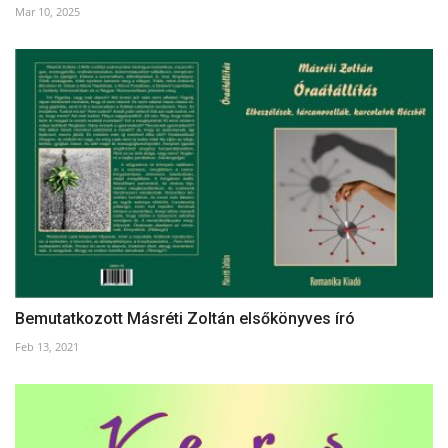
Mar 10, 2025
Bemutatkozott Másréti Zoltán elsőkönyves író
Feb 13, 2021