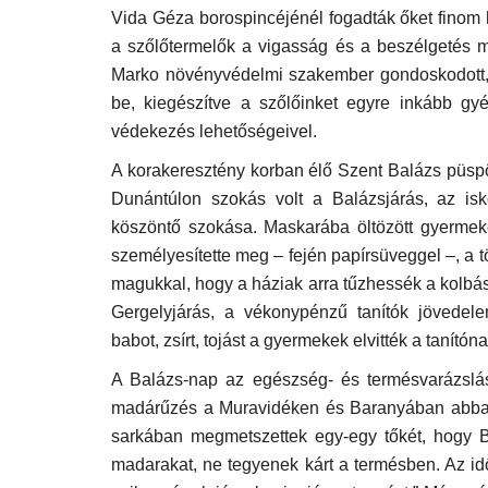
Vida Géza borospincéjénél fogadták őket finom 
a szőlőtermelők a vigasság és a beszélgetés me
Marko növényvédelmi szakember gondoskodott, ak
be, kiegészítve a szőlőinket egyre inkább gyé
védekezés lehetőségeivel.
A korakeresztény korban élő Szent Balázs püspök
Az új magyar gyermek- és
Dunántúlon szokás volt a Balázsjárás, az is
szülővédelmi törvény
köszöntő szokása. Maskarába öltözött gyermekc
Jul 5, 2021
személyesítette meg – fején papírsüveggel –, a t
magukkal, hogy a háziak arra tűzhessék a kolbás
Gergelyjárás, a vékonypénzű tanítók jövedelem
babot, zsírt, tojást a gyermekek elvitték a tanító
A Balázs-nap az egészség- és termésvarázslás
madárűzés a Muravidéken és Baranyában abban
sarkában megmetszettek egy-egy tőkét, hogy B
madarakat, ne tegyenek kárt a termésben. Az id