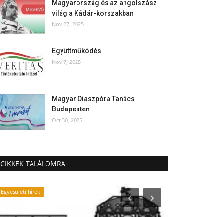
Magyarország és az angolszász
világ a Kádár-korszakban
Nov 27, 2025
Együttműködés
Nov 7, 2025
Magyar Diaszpóra Tanács
Budapesten
Oct 30, 2025
CIKKEK TALÁLOMRA
Egyesületi hírek
Újság Archívum
2025