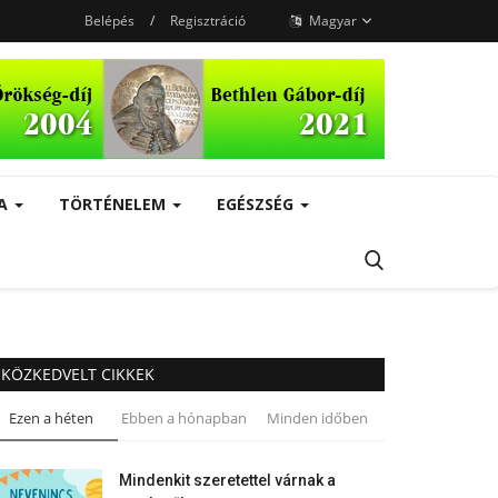
Belépés
/
Regisztráció
Magyar
RA
TÖRTÉNELEM
EGÉSZSÉG
KÖZKEDVELT CIKKEK
Ezen a héten
Ebben a hónapban
Minden időben
Mindenkit szeretettel várnak a