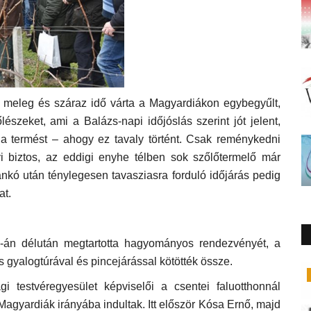
s, meleg és száraz idő várta a Magyardiákon egybegyűlt,
lészeket, ami a Balázs-napi időjóslás szerint jót jelent,
 a termést – ahogy ez tavaly történt. Csak reménykedni
i biztos, az eddigi enyhe télben sok szőlőtermelő már
nkó után ténylegesen tavasziasra forduló időjárás pedig
at.
3-án délután megtartotta hagyományos rendezvényét, a
 gyalogtúrával és pincejárással kötötték össze.
Könyvismertetés
gi testvéregyesület képviselői a csentei faluotthonnál
Magyardiák irányába indultak. Itt először Kósa Ernő, majd