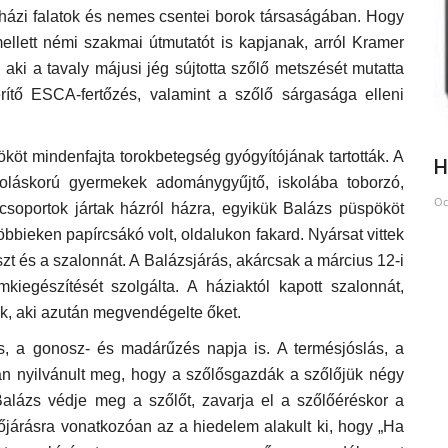
házi falatok és nemes csentei borok társaságában. Hogy
llett némi szakmai útmutatót is kapjanak, arról Kramer
i a tavaly májusi jég sújtotta szőlő metszését mutatta
rítő ESCA-fertőzés, valamint a szőlő sárgasága elleni
öt mindenfajta torokbetegség gyógyítójának tartották. A
Könyvbemutató
H
koláskorú gyermekek adománygyűjtő, iskolába toborzó,
Sep 4, 2025
Oc
soportok jártak házról házra, egyikük Balázs püspököt
öbbieken papírcsákó volt, oldalukon fakard. Nyársat vittek
zt és a szalonnát. A Balázsjárás, akárcsak a március 12-i
kiegészítését szolgálta. A háziaktól kapott szalonnát,
nak, aki azután megvendégelte őket.
, a gonosz- és madárűzés napja is. A termésjóslás, a
 nyilvánult meg, hogy a szőlősgazdák a szőlőjük négy
alázs védje meg a szőlőt, zavarja el a szőlőéréskor a
őjárásra vonatkozóan az a hiedelem alakult ki, hogy „Ha