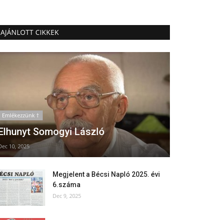
AJÁNLOTT CIKKEK
Emlékezzünk †
Elhunyt Somogyi László
Dec 10, 2025
Megjelent a Bécsi Napló 2025. évi
6.száma
Dec 9, 2025