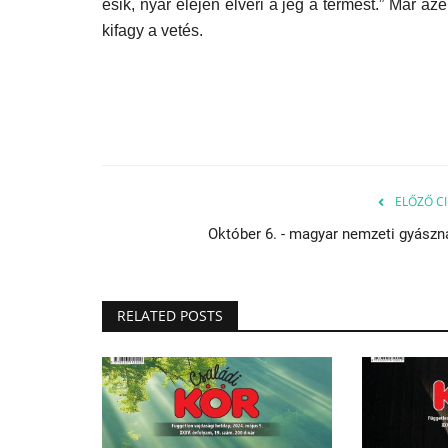
esik, nyár elején elveri a jég a termést.” Már 
kifagy a vetés.
ELŐZŐ CI
Október 6. - magyar nemzeti gyászn
RELATED POSTS