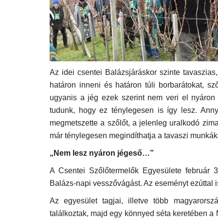
Az idei csentei Balázsjáráskor szinte tavaszia
határon inneni és határon túli borbarátokat, sző
ugyanis a jég ezek szerint nem veri el nyáron
tudunk, hogy ez ténylegesen is így lesz. Anny
megmetszette a szőlőt, a jelenleg uralkodó zima
már ténylegesen megindíthatja a tavaszi munkák
„Nem lesz nyáron jégeső…”
A Csentei Szőlőtermelők Egyesülete február 
Balázs-napi vesszővágást. Az eseményt ezúttal is
Magyarország
Az egyesület tagjai, illetve több magyarorszá
találkoztak, majd egy könnyed séta keretében a 