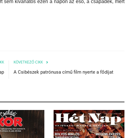
azért sem kívánatos ezen a napon az eső, a csapadék, mert
KK
KÖVETKEZŐ CIKK
ap
A Csibészek patrónusa című film nyerte a fődíjat