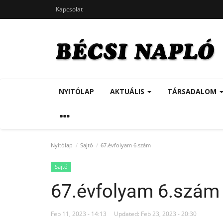
Kapcsolat
NYITÓLAP
AKTUÁLIS
TÁRSADALOM
Nyitólap
Sajtó
67.évfolyam 6.szám
Sajtó
67.évfolyam 6.szám
Feb 11, 2023 - 14:13
Updated: Feb 23, 2023 - 20:30