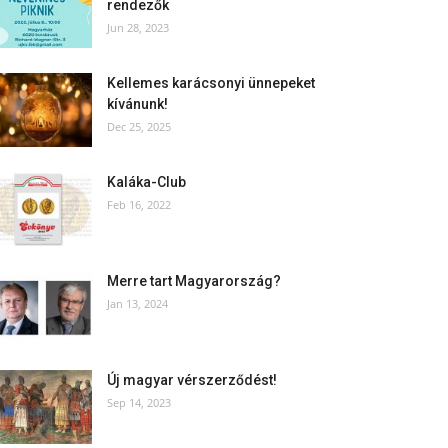
rendezők
Jun 28, 2023
Kellemes karácsonyi ünnepeket
kívánunk!
Dec 25, 2025
Kaláka-Club
Feb 16, 2022
Merre tart Magyarország?
Jan 13, 2024
Új magyar vérszerződést!
Sep 14, 2023