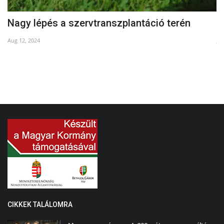
Nagy lépés a szervtranszplantáció terén
O
Aug 12, 2024
Jul
CIKKEK TALÁLOMRA