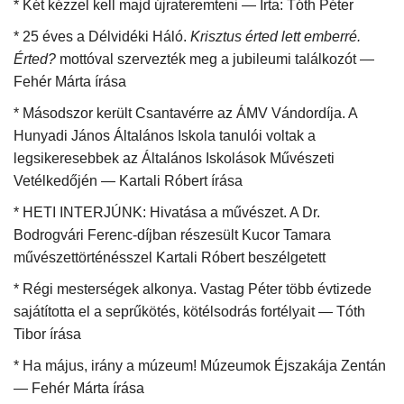
* Két kézzel kell majd újrateremteni — Írta: Tóth Péter
* 25 éves a Délvidéki Háló.
Krisztus érted lett emberré.
Napló postája
Érted?
mottóval szervezték meg a jubileumi találkozót —
Fehér Márta írása
Galéria
* Másodszor került Csantavérre az ÁMV Vándordíja. A
Újság Archívum
Hunyadi János Általános Iskola tanulói voltak a
legsikeresebbek az Általános Iskolások Művészeti
Emlékezzünk †
Vetélkedőjén — Kartali Róbert írása
* HETI INTERJÚNK: Hivatása a művészet. A Dr.
Nyelv
Bodrogvári Ferenc-díjban részesült Kucor Tamara
művészettörténésszel Kartali Róbert beszélgetett
Magyar
Deutsch
English
* Régi mesterségek alkonya. Vastag Péter több évtizede
sajátította el a seprűkötés, kötélsodrás fortélyait — Tóth
Tibor írása
* Ha május, irány a múzeum! Múzeumok Éjszakája Zentán
— Fehér Márta írása