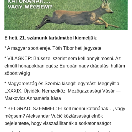
Kultúra
Történelem
E heti, 21. számunk tartalmából kiemeljük:
Egészség
* A magyar sport ereje. Tóth Tibor heti jegyzete
Gazdaság
* VILÁGKÉP: Brüsszel szerint nem kell annyit mosni. Az
elmúlt hónapokban egész Európán nagy drágulási hullám
Művészet
söpört végig
* Magyarország és Szerbia kisegíti egymást. Megnyílt a
Sport
LXXXIX. Újvidéki Nemzetközi Mezőgazdasági Vásár —
Markovics Annamária írása
Sajtó
* BELGRÁDI SZEMMEL: El kell menni katonának…, vagy
Rendezvény
mégsem? Aleksandar Vučić köztársasági elnök
bejelentette, hogy visszaállítanák a sorkatonaságot
Humor