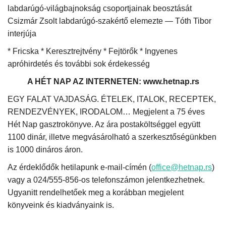
labdarúgó-világbajnokság csoportjainak beosztását
Csizmár Zsolt labdarúgó-szakértő elemezte — Tóth Tibor
interjúja
* Fricska * Keresztrejtvény * Fejtörők * Ingyenes
apróhirdetés és további sok érdekesség
A HÉT NAP AZ INTERNETEN: www.hetnap.rs
EGY FALAT VAJDASÁG.
ÉTELEK, ITALOK, RECEPTEK,
RENDEZVÉNYEK, IRODALOM… Megjelent a 75 éves
Hét Nap gasztrokönyve. Az ára postaköltséggel együtt
1100 dinár, illetve megvásárolható a szerkesztőségünkben
is 1000 dináros áron.
Az érdeklődők hetilapunk e-mail-címén (
office@hetnap.rs
)
vagy a 024/555-856-os telefonszámon jelentkezhetnek.
Ugyanitt rendelhetőek meg a korábban megjelent
könyveink és kiadványaink is.