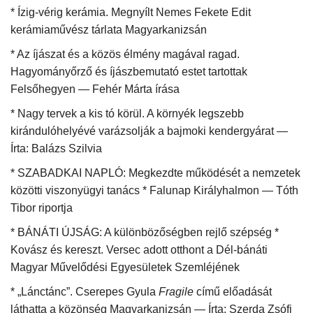
* Ízig-vérig kerámia. Megnyílt Nemes Fekete Edit
kerámiaművész tárlata Magyarkanizsán
* Az íjászat és a közös élmény magával ragad.
Hagyományőrző és íjászbemutató estet tartottak
Felsőhegyen — Fehér Márta írása
* Nagy tervek a kis tó körül. A környék legszebb
kirándulóhelyévé varázsolják a bajmoki kendergyárat —
Írta: Balázs Szilvia
* SZABADKAI NAPLÓ: Megkezdte működését a nemzetek
közötti viszonyügyi tanács * Falunap Királyhalmon — Tóth
Tibor riportja
* BÁNÁTI ÚJSÁG: A különbözőségben rejlő szépség *
Kovász és kereszt. Versec adott otthont a Dél-bánáti
Magyar Művelődési Egyesületek Szemléjének
* „Lánctánc”. Cserepes Gyula
Fragile
című előadását
láthatta a közönség Magyarkanizsán — Írta: Szerda Zsófi