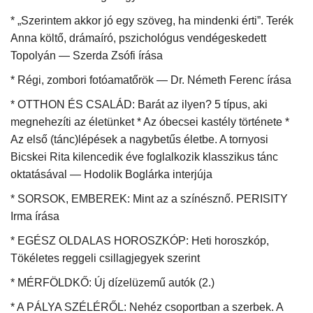
* „Szerintem akkor jó egy szöveg, ha mindenki érti”. Terék
Anna költő, drámaíró, pszichológus vendégeskedett
Topolyán — Szerda Zsófi írása
* Régi, zombori fotóamatőrök — Dr. Németh Ferenc írása
* OTTHON ÉS CSALÁD: Barát az ilyen? 5 típus, aki
megnehezíti az életünket * Az óbecsei kastély története *
Az első (tánc)lépések a nagybetűs életbe. A tornyosi
Bicskei Rita kilencedik éve foglalkozik klasszikus tánc
oktatásával — Hodolik Boglárka interjúja
* SORSOK, EMBEREK: Mint az a színésznő. PERISITY
Irma írása
* EGÉSZ OLDALAS HOROSZKÓP: Heti horoszkóp,
Tökéletes reggeli csillagjegyek szerint
* MÉRFÖLDKŐ: Új dízelüzemű autók (2.)
* A PÁLYA SZÉLÉRŐL: Nehéz csoportban a szerbek. A