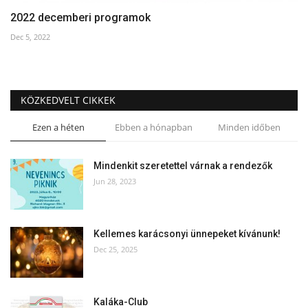
2022 decemberi programok
Dec 5, 2022
KÖZKEDVELT CIKKEK
Ezen a héten
Ebben a hónapban
Minden időben
Mindenkit szeretettel várnak a rendezők
Jun 28, 2023
Kellemes karácsonyi ünnepeket kívánunk!
Dec 25, 2025
Kaláka-Club