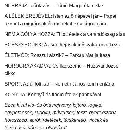
NÉPRAJZ: Időutazás – Tómó Margaréta cikke
A LÉLEK EREJÉVEL: Isten az ő népével jár – Pápai
üzenet a migránsok és menekültek világnapjára
NEM A GÓLYA HOZZA: Tiltott ételek a várandósság alatt
EGÉSZSÉGÜNK: A csonthéjasok időszaka következik
ÉLETMÓD: Rosszul alszik? – Farkas Marija írása
HOROGRA AKADVA: Csillagszemű – Huzsvár József
cikke
SPORT: Az új főtitkár – Németh János kommentárja
KONYHA: Könnyű és finom ételek paprikával
Ezen kívül kis- és óriásrejtvény, fejtörő, logikai
egypercesek, sudoku, műveltségi teszt, gyerekszoba,
horoszkóp, apróhirdetések, társkereső, viccek és
tévéműsor várja az olvasókat.