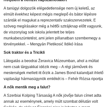
A tanügyi dolgozók elégedetlensége nem új keletű, az
Napló postája
elmúlt évekhez képest mégis meglepő és bátor lépésre
szánták el magukat a reprezentatív szakszervezetek. E
Galéria
szöveg megírásakor még a hétfői sztrájknap előtt vagyunk,
de viszonylag sok iskola jelentett be teljes
Újság Archívum
munkabeszüntetést, ami jelen pillanatban szembemegy a
törvényekkel. – Mengyán Pletikosić Ildikó írása
Emlékezzünk †
Sok traktor és a Tricikli
Nyelv
Látogatás a beodrai Žeravica Múzeumban, ahol a múltat
nem csak tárgyakkal idézik meg – A régi járművek és
Magyar
Deutsch
English
mesterségek mellett itt őrzik a James Bond kalandjait ihlető
vajdasági hármasügynök emlékét is – Fehér Rózsa riportja
A nők mentik meg a falut?
A Szerbiai Kolping Társaság A nők jövője falun címet adta
annak az eseménynek, amely múlt szombat délután volt