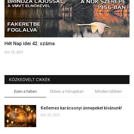
Hét Nap idei 42. száma
Oct 19, 2021
KÖZKEDVELT CIKKEK
Ezen a héten
Ebben a hónapban
Minden időben
Kellemes karácsonyi ünnepeket kívánunk!
Dec 25, 2025