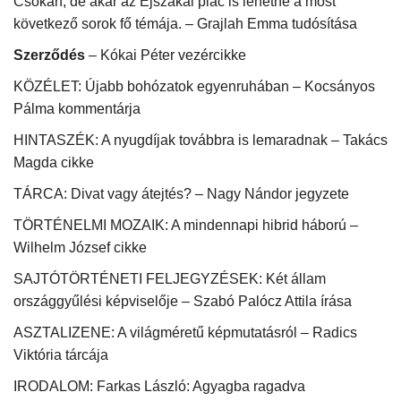
Csókán, de akár az Éjszakai piac is lehetne a most
következő sorok fő témája. – Grajlah Emma tudósítása
Szerződés
– Kókai Péter vezércikke
KÖZÉLET: Újabb bohózatok egyenruhában – Kocsányos
Pálma kommentárja
HINTASZÉK: A nyugdíjak továbbra is lemaradnak – Takács
Magda cikke
TÁRCA: Divat vagy átejtés? – Nagy Nándor jegyzete
TÖRTÉNELMI MOZAIK: A mindennapi hibrid háború –
Wilhelm József cikke
SAJTÓTÖRTÉNETI FELJEGYZÉSEK: Két állam
országgyűlési képviselője – Szabó Palócz Attila írása
ASZTALIZENE: A világméretű képmutatásról – Radics
Viktória tárcája
IRODALOM: Farkas László: Agyagba ragadva