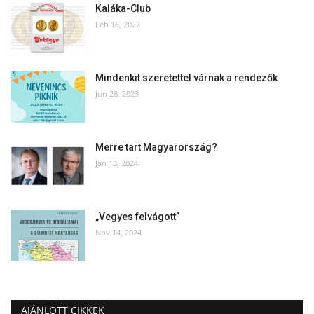
Kaláka-Club
Feb 16, 2022
Mindenkit szeretettel várnak a rendezők
Jun 28, 2023
Merre tart Magyarország?
Jan 13, 2024
„Vegyes felvágott”
Nov 14, 2024
AJÁNLOTT CIKKEK