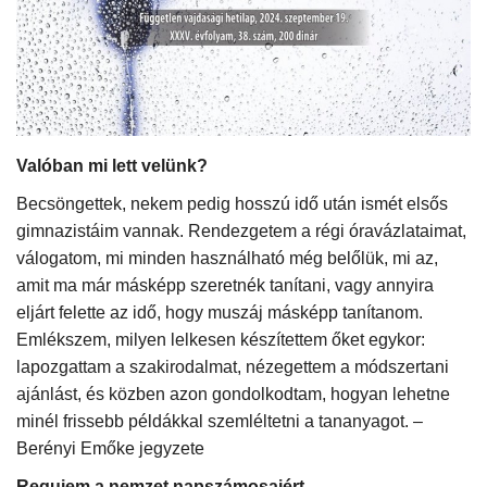
Kultúra
Történelem
Egészség
Valóban mi lett velünk?
Gazdaság
Becsöngettek, nekem pedig hosszú idő után ismét elsős
gimnazistáim vannak. Rendezgetem a régi óravázlataimat,
Művészet
válogatom, mi minden használható még belőlük, mi az,
amit ma már másképp szeretnék tanítani, vagy annyira
eljárt felette az idő, hogy muszáj másképp tanítanom.
Sport
Emlékszem, milyen lelkesen készítettem őket egykor:
lapozgattam a szakirodalmat, nézegettem a módszertani
Sajtó
ajánlást, és közben azon gondolkodtam, hogyan lehetne
minél frissebb példákkal szemléltetni a tananyagot. –
Rendezvény
Berényi Emőke jegyzete
Humor
Requiem a nemzet napszámosaiért