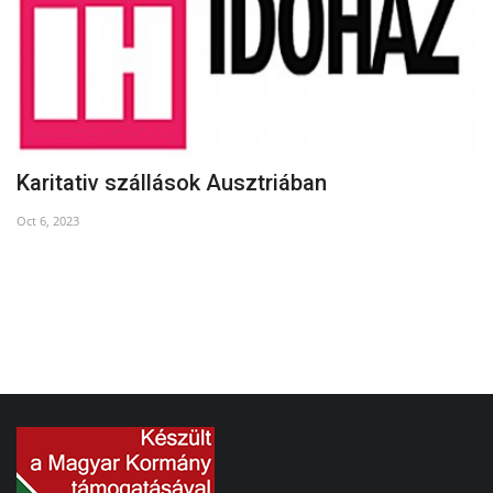
Karitativ szállások Ausztriában
A
Oct 6, 2023
Ma