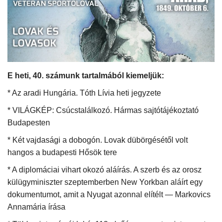
Kultúra
Történelem
Egészség
E heti, 40. számunk tartalmából kiemeljük:
Gazdaság
* Az aradi Hungária. Tóth Lívia heti jegyzete
* VILÁGKÉP: Csúcstalálkozó. Hármas sajtótájékoztató
Művészet
Budapesten
* Két vajdasági a dobogón. Lovak dübörgésétől volt
Sport
hangos a budapesti Hősök tere
Sajtó
* A diplomáciai vihart okozó aláírás. A szerb és az orosz
külügyminiszter szeptemberben New Yorkban aláírt egy
Rendezvény
dokumentumot, amit a Nyugat azonnal elítélt — Markovics
Annamária írása
Humor