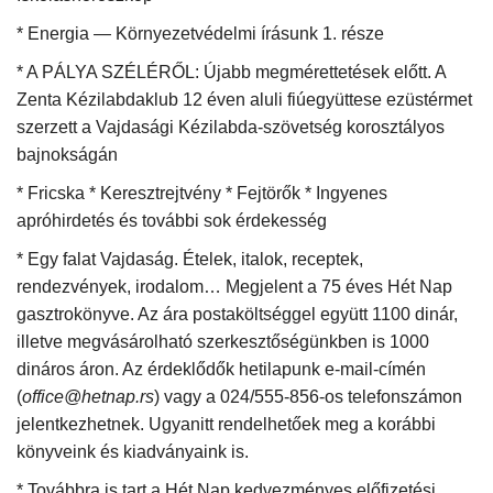
* Energia — Környezetvédelmi írásunk 1. része
* A PÁLYA SZÉLÉRŐL: Újabb megmérettetések előtt. A
Zenta Kézilabdaklub 12 éven aluli fiúegyüttese ezüstérmet
szerzett a Vajdasági Kézilabda-szövetség korosztályos
bajnokságán
* Fricska * Keresztrejtvény * Fejtörők * Ingyenes
apróhirdetés és további sok érdekesség
* Egy falat Vajdaság. Ételek, italok, receptek,
rendezvények, irodalom… Megjelent a 75 éves Hét Nap
gasztrokönyve. Az ára postaköltséggel együtt 1100 dinár,
illetve megvásárolható szerkesztőségünkben is 1000
dináros áron. Az érdeklődők hetilapunk e-mail-címén
(
office@hetnap.rs
) vagy a 024/555-856-os telefonszámon
jelentkezhetnek. Ugyanitt rendelhetőek meg a korábbi
könyveink és kiadványaink is.
* Továbbra is tart a Hét Nap kedvezményes előfizetési