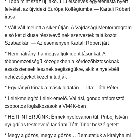
* Több mint száz új lakó. 113 elsőéves egyetemista nyert
felvételt az újvidéki Európa Kollégiumba — Kartali Róbert
Napló postája
írása
* Váll váll mellett a siker útján. A Vajdasági Mentorprogram
Galéria
első két ciklusa résztvevőinek szerveztek találkozót
Szabadkán — Az eseményen Kartali Róbert járt
Újság Archívum
* Nem hátrány, ha megvalljuk identitásunkat. A
Emlékezzünk †
többnemzetiségű közegekben a kérdezőbiztosoknak
asszisztensek lesznek segítségükre, akik a nyelvbéli
Nyelv
nehézségeket kezelni tudják
* Egyirányú lónak a másik oldalán — Írta: Tóth Péter
Magyar
Deutsch
English
* Lélekmelegítő Lélek-emelő. Vallási, gondolatébresztő
csoportos foglalkozások a VM4K-ban
* HETI INTERJÚNK: Érmek nyolcvanon túl. Priboj István
nyugdíjas testnevelő tanárral Tóth Tibor beszélgetett
* Megy a gőzös, megy a gőzös… Bemutatjuk a királyhalmi