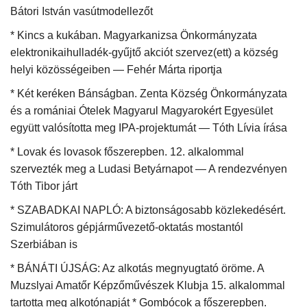
Bátori István vasútmodellezőt
* Kincs a kukában. Magyarkanizsa Önkormányzata
elektronikaihulladék-gyűjtő akciót szervez(ett) a község
helyi közösségeiben — Fehér Márta riportja
* Két keréken Bánságban. Zenta Község Önkormányzata
és a romániai Ótelek Magyarul Magyarokért Egyesület
együtt valósította meg IPA-projektumát — Tóth Lívia írása
* Lovak és lovasok főszerepben. 12. alkalommal
szervezték meg a Ludasi Betyárnapot — A rendezvényen
Tóth Tibor járt
* SZABADKAI NAPLÓ: A biztonságosabb közlekedésért.
Szimulátoros gépjárművezető-oktatás mostantól
Szerbiában is
* BÁNÁTI ÚJSÁG: Az alkotás megnyugtató öröme. A
Muzslyai Amatőr Képzőművészek Klubja 15. alkalommal
tartotta meg alkotónapját * Gombócok a főszerepben.