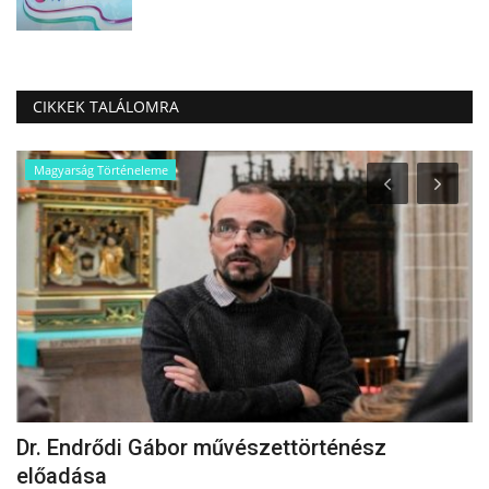
CIKKEK TALÁLOMRA
Magyarság Történeleme
Dr. Endrődi Gábor művészettörténész
K
előadása
Oc