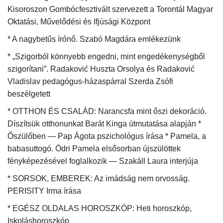
Kisoroszon Gombócfesztivált szervezett a Torontál Magyar
Oktatási, Művelődési és Ifjúsági Központ
* A nagybetűs írónő. Szabó Magdára emlékezünk
* „Szigorból könnyebb engedni, mint engedékenységből
szigorítani”. Radaković Huszta Orsolya és Radaković
Vladislav pedagógus-házaspárral Szerda Zsófi
beszélgetett
* OTTHON ÉS CSALÁD: Narancsfa mint őszi dekoráció.
Díszítsük otthonunkat Barát Kinga útmutatása alapján *
Őszülőben — Pap Ágota pszichológus írása * Pamela, a
babasuttogó. Ódri Pamela elsősorban újszülöttek
fényképezésével foglalkozik — Szakáll Laura interjúja
* SORSOK, EMBEREK: Az imádság nem orvosság.
PERISITY Irma írása
* EGÉSZ OLDALAS HOROSZKÓP: Heti horoszkóp,
Iskoláshoroszkóp