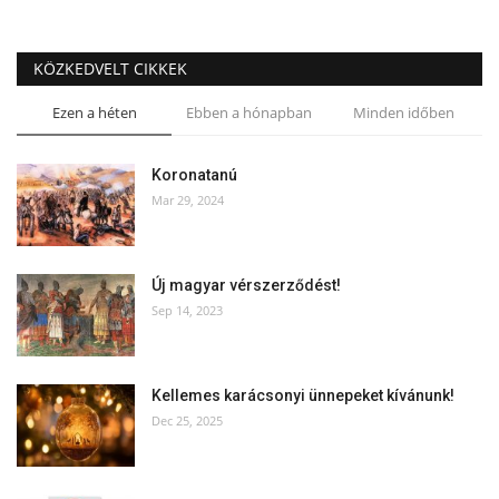
KÖZKEDVELT CIKKEK
Ezen a héten
Ebben a hónapban
Minden időben
Koronatanú
Mar 29, 2024
Új magyar vérszerződést!
Sep 14, 2023
Kellemes karácsonyi ünnepeket kívánunk!
Dec 25, 2025