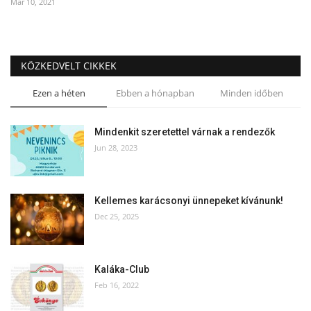
Mar 10, 2021
KÖZKEDVELT CIKKEK
Ezen a héten
Ebben a hónapban
Minden időben
Mindenkit szeretettel várnak a rendezők
Jun 28, 2023
Kellemes karácsonyi ünnepeket kívánunk!
Dec 25, 2025
Kaláka-Club
Feb 16, 2022