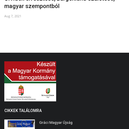
magyar szempontból
Ma
Aug 7, 2021
CIKKEK TALÁLOMRA
Gráci Magyar Újság