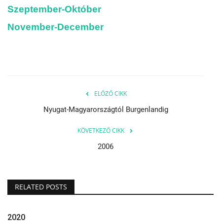
Szeptember-Október
Kultúra
November-December
Történelem
Egészség
Gazdaság
ELŐZŐ CIKK
Nyugat-Magyarországtól Burgenlandig
Művészet
KÖVETKEZŐ CIKK
Sport
2006
Sajtó
RELATED POSTS
Rendezvény
2020
Humor