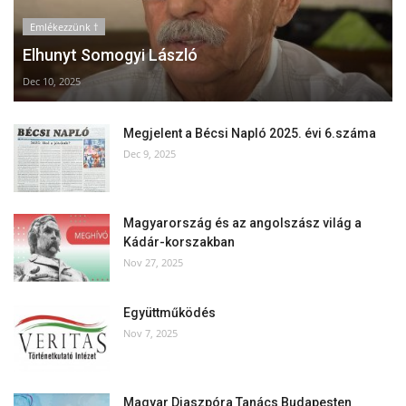
Emlékezzünk †
Elhunyt Somogyi László
Dec 10, 2025
Megjelent a Bécsi Napló 2025. évi 6.száma
Dec 9, 2025
Magyarország és az angolszász világ a
Kádár-korszakban
Nov 27, 2025
Együttműködés
Nov 7, 2025
Magyar Diaszpóra Tanács Budapesten