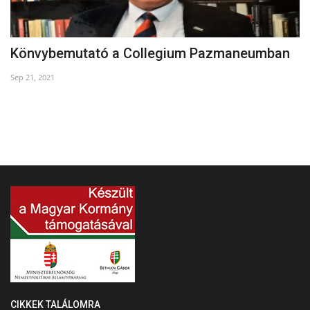
Könvybemutató a Collegium Pazmaneumban
C
Sep 21, 2021
De
CIKKEK TALÁLOMRA