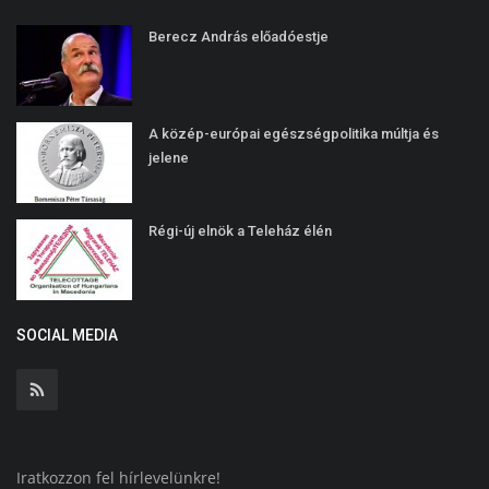
Berecz András előadóestje
A közép-európai egészségpolitika múltja és
jelene
Régi-új elnök a Teleház élén
SOCIAL MEDIA
Iratkozzon fel hírlevelünkre!