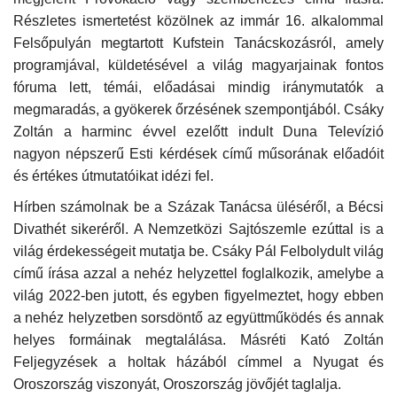
Részletes ismertetést közölnek az immár 16. alkalommal
Napló postája
Felsőpulyán megtartott Kufstein Tanácskozásról, amely
programjával, küldetésével a világ magyarjainak fontos
Galéria
fóruma lett, témái, előadásai mindig iránymutatók a
megmaradás, a gyökerek őrzésének szempontjából. Csáky
Újság Archívum
Zoltán a harminc évvel ezelőtt indult Duna Televízió
nagyon népszerű Esti kérdések című műsorának előadóit
Emlékezzünk †
és értékes útmutatóikat idézi fel.
Hírben számolnak be a Százak Tanácsa üléséről, a Bécsi
Nyelv
Divathét sikeréről. A Nemzetközi Sajtószemle ezúttal is a
világ érdekességeit mutatja be. Csáky Pál Felbolydult világ
Magyar
Deutsch
English
című írása azzal a nehéz helyzettel foglalkozik, amelybe a
világ 2022-ben jutott, és egyben figyelmeztet, hogy ebben
a nehéz helyzetben sorsdöntő az együttműködés és annak
helyes formáinak megtalálása. Másréti Kató Zoltán
Feljegyzések a holtak házából címmel a Nyugat és
Oroszország viszonyát, Oroszország jövőjét taglalja.