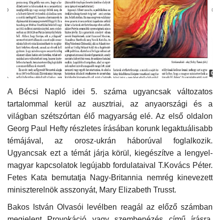
Kultúra
Történelem
Egészség
Gazdaság
A Bécsi Napló idei 5. száma ugyancsak változatos
tartalommal kerül az ausztriai, az anyaországi és a
világban szétszórtan élő magyarság elé. Az első oldalon
Művészet
Georg Paul Hefty részletes írásában korunk legaktuálisabb
témájával, az orosz-ukrán háborúval foglalkozik.
Sport
Ugyancsak ezt a témát járja körül, kiegészítve a lengyel-
magyar kapcsolatok legújabb fordulataival T.Kovács Péter.
Sajtó
Fetes Kata bemutatja Nagy-Britannia nemrég kinevezett
miniszterelnök asszonyát, Mary Elizabeth Trusst.
Rendezvény
Bakos István Olvasói levélben reagál az előző számban
Humor
megjelent Provokáció vagy szembenézés című írásra.