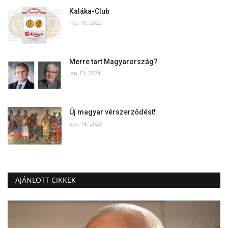
Kaláka-Club
Feb 16, 2022
Merre tart Magyarország?
Jan 13, 2024
Új magyar vérszerződést!
Sep 14, 2023
AJÁNLOTT CIKKEK