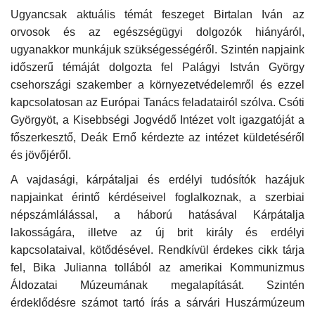
Ugyancsak aktuális témát feszeget Birtalan Iván az
orvosok és az egészségügyi dolgozók hiányáról,
ugyanakkor munkájuk szükségességéről. Szintén napjaink
időszerű témáját dolgozta fel Palágyi István György
csehországi szakember a környezetvédelemről és ezzel
kapcsolatosan az Európai Tanács feladatairól szólva. Csóti
Györgyöt, a Kisebbségi Jogvédő Intézet volt igazgatóját a
főszerkesztő, Deák Ernő kérdezte az intézet küldetéséről
és jövőjéről.
A vajdasági, kárpátaljai és erdélyi tudósítók hazájuk
napjainkat érintő kérdéseivel foglalkoznak, a szerbiai
népszámlálással, a háború hatásával Kárpátalja
lakosságára, illetve az új brit király és erdélyi
kapcsolataival, kötődésével. Rendkívül érdekes cikk tárja
fel, Bika Julianna tollából az amerikai Kommunizmus
Áldozatai Múzeumának megalapítását. Szintén
érdeklődésre számot tartó írás a sárvári Huszármúzeum