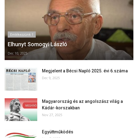
Emlékezzünk †
Elhunyt Somogyi László
Dec 10, 2025
Megjelent a Bécsi Napló 2025. évi 6.száma
Dec 9, 2025
Magyarország és az angolszász világ a
Kádár-korszakban
Nov 27, 2025
Együttműködés