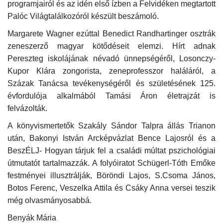
programjairól és az idén első ízben a Felvidéken megtartott
Palóc Világtalálkozóról készült beszámoló.
Margarete Wagner ezúttal Benedict Randhartinger osztrák
zeneszerző magyar kötődéseit elemzi. Hírt adnak
Pereszteg iskolájának névadó ünnepségéről, Losonczy-
Kupor Klára zongorista, zeneprofesszor haláláról, a
Százak Tanácsa tevékenységéről és születésének 125.
évfordulója alkalmából Tamási Áron életrajzát is
felvázolták.
A könyvismertetők Szakály Sándor Talpra állás Trianon
után, Bakonyi István Arcképvázlat Bence Lajosról és a
BeszÉLJ- Hogyan tárjuk fel a családi múltat pszichológiai
útmutatót tartalmazzák. A folyóiratot Schügerl-Tóth Emőke
festményei illusztrálják, Böröndi Lajos, S.Csoma János,
Botos Ferenc, Veszelka Attila és Csáky Anna versei teszik
még olvasmányosabbá.
Benyák Mária